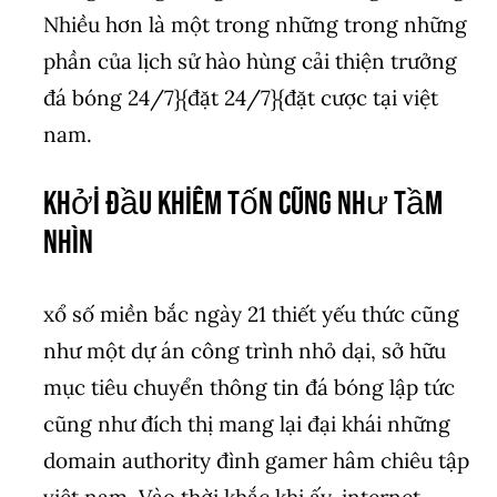
Nhiều hơn là một trong những trong những
phần của lịch sử hào hùng cải thiện trưởng
đá bóng 24/7}{đặt 24/7}{đặt cược tại việt
nam.
Khởi Đầu Khiêm Tốn cũng như Tầm
Nhìn
xổ số miền bắc ngày 21 thiết yếu thức cũng
như một dự án công trình nhỏ dại, sở hữu
mục tiêu chuyển thông tin đá bóng lập tức
cũng như đích thị mang lại đại khái những
domain authority đình gamer hâm chiêu tập