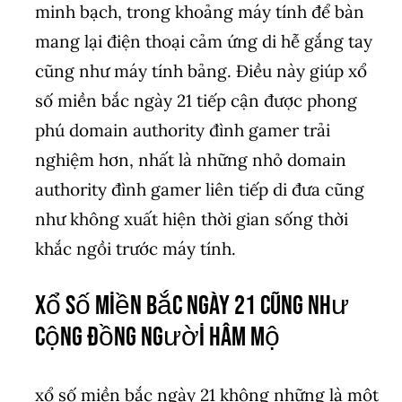
minh bạch, trong khoảng máy tính để bàn
mang lại điện thoại cảm ứng di hễ gắng tay
cũng như máy tính bảng. Điều này giúp xổ
số miền bắc ngày 21 tiếp cận được phong
phú domain authority đình gamer trải
nghiệm hơn, nhất là những nhỏ domain
authority đình gamer liên tiếp di đưa cũng
như không xuất hiện thời gian sống thời
khắc ngồi trước máy tính.
xổ số miền bắc ngày 21 cũng như
Cộng Đồng Người Hâm Mộ
xổ số miền bắc ngày 21 không những là một