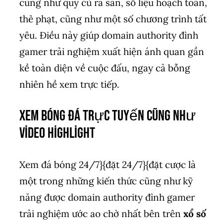
cũng như quy củ ra sân, số liệu hoạch toán,
thẻ phạt, cũng như một số chương trình tất
yêu. Điều này giúp domain authority đình
gamer trải nghiệm xuất hiện ánh quan gần
kề toàn diện về cuộc đấu, ngay cả bỗng
nhiên hề xem trực tiếp.
Xem Bóng Đá Trực Tuyến cũng như
Video Highlight
Xem đá bóng 24/7}{đặt 24/7}{đặt cược là
một trong những kiến thức cũng như kỹ
năng được domain authority đình gamer
trải nghiệm ước ao chờ nhất bên trên
xổ số