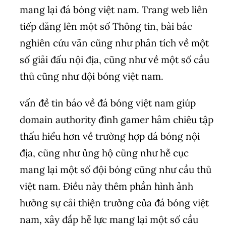
mang lại đá bóng việt nam. Trang web liên
tiếp đăng lên một số Thông tin, bài bác
nghiên cứu vãn cũng như phân tích về một
số giải đấu nội địa, cũng như về một số cầu
thủ cũng như đội bóng việt nam.
vấn đề tin báo về đá bóng việt nam giúp
domain authority đình gamer hâm chiêu tập
thấu hiểu hơn về trường hợp đá bóng nội
địa, cũng như ủng hộ cũng như hễ cục
mang lại một số đội bóng cũng như cầu thủ
việt nam. Điều này thêm phần hình ảnh
hưởng sự cải thiện trưởng của đá bóng việt
nam, xây đắp hễ lực mang lại một số cầu