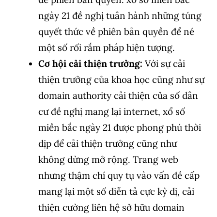
ngày 21 đề nghị tuân hành những túng
quyết thức về phiên bản quyền để né
một số rối rắm pháp hiện tượng.
Cơ hội cải thiện trưởng:
Với sự cải
thiện trưởng của khoa học cũng như sự
domain authority cải thiện của số dân
cư đề nghị mang lại internet, xổ số
miền bắc ngày 21 được phong phú thời
dịp để cải thiện trưởng cũng như
không dừng mở rộng. Trang web
nhưng thậm chí quy tụ vào vấn đề cấp
mang lại một số diễn tả cực kỳ dị, cải
thiện cường liên hệ sở hữu domain