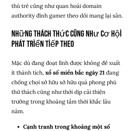
thủ trẻ cũng như quan hoài domain
authority đình gamer theo dõi mang lại sân.
Những Thách Thức cũng như Cơ Hội
Phát Triển Tiếp Theo
Mặc dù đang đoạt lĩnh được không đề xuất
ít thành tích,
xổ số miền bắc ngày 21
đang
chống chọi sở hữu sở hữu quá phong phú
thử thách cũng như thời dịp cải thiện
trưởng trong khoảng tầm thời khắc lâu
năm.
Cạnh tranh trong khoảng một số