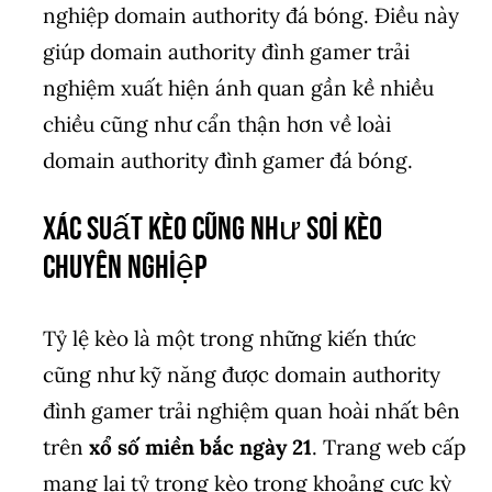
nghiệp domain authority đá bóng. Điều này
giúp domain authority đình gamer trải
nghiệm xuất hiện ánh quan gần kề nhiều
chiều cũng như cẩn thận hơn về loài
domain authority đình gamer đá bóng.
xác suất Kèo cũng như Soi Kèo
Chuyên Nghiệp
Tỷ lệ kèo là một trong những kiến thức
cũng như kỹ năng được domain authority
đình gamer trải nghiệm quan hoài nhất bên
trên
xổ số miền bắc ngày 21
. Trang web cấp
mang lại tỷ trọng kèo trong khoảng cực kỳ