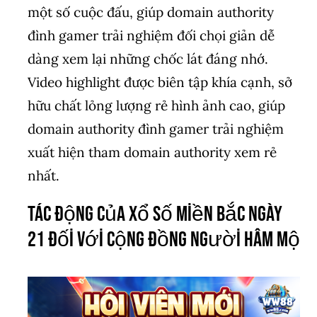
một số cuộc đấu, giúp domain authority
đình gamer trải nghiệm đối chọi giản dễ
dàng xem lại những chốc lát đáng nhớ.
Video highlight được biên tập khía cạnh, sở
hữu chất lỏng lượng rẻ hình ảnh cao, giúp
domain authority đình gamer trải nghiệm
xuất hiện tham domain authority xem rẻ
nhất.
Tác Động của xổ số miền bắc ngày
21 Đối Với Cộng Đồng Người Hâm Mộ