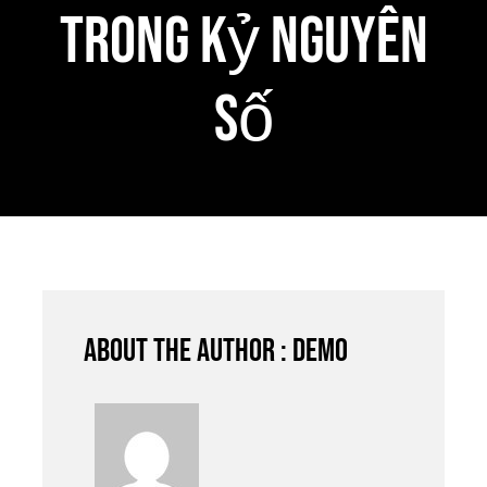
Trong Kỷ Nguyên
Số
About the author : demo