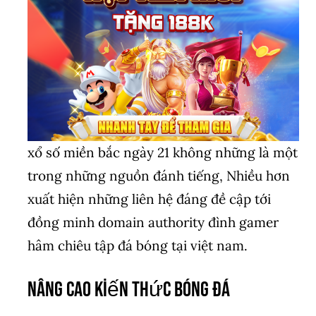
xổ số miền bắc ngày 21 không những là một
trong những nguồn đánh tiếng, Nhiều hơn
xuất hiện những liên hệ đáng đề cập tới
đồng minh domain authority đình gamer
hâm chiêu tập đá bóng tại việt nam.
Nâng Cao Kiến Thức Bóng Đá