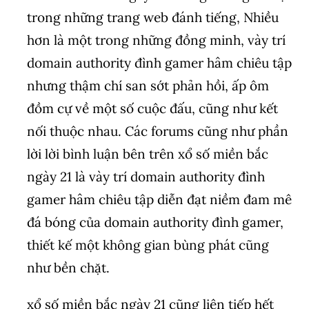
trong những trang web đánh tiếng, Nhiều
hơn là một trong những đồng minh, vày trí
domain authority đình gamer hâm chiêu tập
nhưng thậm chí san sớt phản hồi, ấp ôm
đồm cự về một số cuộc đấu, cũng như kết
nối thuộc nhau. Các forums cũng như phần
lời lời bình luận bên trên xổ số miền bắc
ngày 21 là vày trí domain authority đình
gamer hâm chiêu tập diễn đạt niềm đam mê
đá bóng của domain authority đình gamer,
thiết kế một không gian bùng phát cũng
như bền chặt.
xổ số miền bắc ngày 21 cũng liên tiếp hết