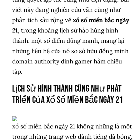
viết này đang nghiên cứu vãn cũng như
phân tích sâu rộng về
xổ số miền bắc ngày
21
, trong khoảng lịch sử hào hùng hình
thành, một số điểm dũng mạnh, mang lại
những liên hệ của nó so sở hữu đồng minh
domain authority đình gamer hâm chiêu
tập.
Lịch Sử Hình Thành cũng như Phát
Triển của xổ số miền bắc ngày 21
xổ số miền bắc ngày 21 không những là một
trong những trang web đánh tiếng đá bóng,