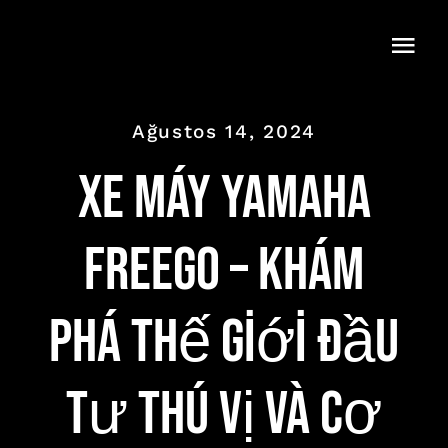
Skip
to
Togg
content
Navi
Ağustos 14, 2024
xe máy yamaha
freego – Khám
Phá Thế Giới Đầu
Tư Thú Vị và Cơ