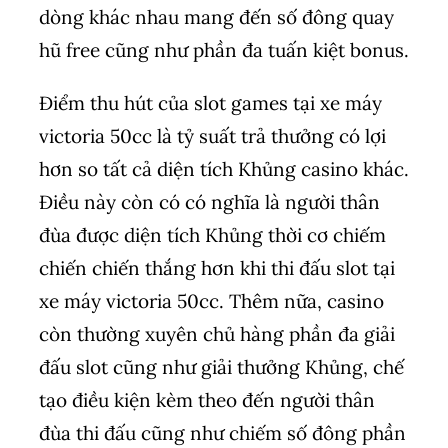
dòng khác nhau mang đến số đông quay
hũ free cũng như phần đa tuấn kiệt bonus.
Điểm thu hút của slot games tại xe máy
victoria 50cc là tỷ suất trả thưởng có lợi
hơn so tất cả diện tích Khủng casino khác.
Điều này còn có có nghĩa là người thân
đùa được diện tích Khủng thời cơ chiếm
chiến chiến thắng hơn khi thi đấu slot tại
xe máy victoria 50cc. Thêm nữa, casino
còn thường xuyên chủ hàng phần đa giải
đấu slot cũng như giải thưởng Khủng, chế
tạo điều kiện kèm theo đến người thân
đùa thi đấu cũng như chiếm số đông phần