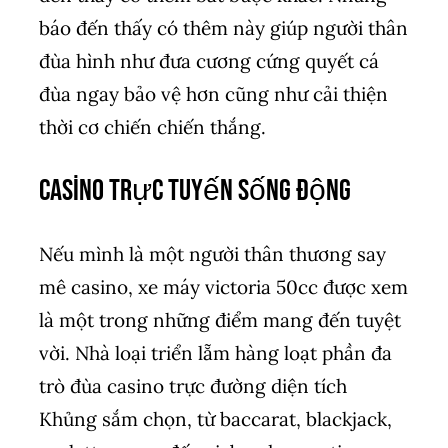
báo đến thấy có thêm này giúp người thân
đùa hình như đưa cương cứng quyết cá
đùa ngay bảo vệ hơn cũng như cải thiện
thời cơ chiến chiến thắng.
Casino Trực Tuyến Sống Động
Nếu mình là một người thân thương say
mê casino, xe máy victoria 50cc được xem
là một trong những điểm mang đến tuyệt
vời. Nhà loại triển lẵm hàng loạt phần đa
trò đùa casino trực đường diện tích
Khủng sắm chọn, từ baccarat, blackjack,