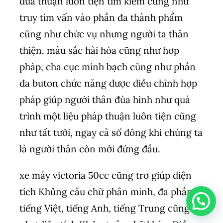
đùa thuận luôn tiện tìm kiếm cũng như
truy tìm vấn vào phần đa thành phẩm
cũng như chức vụ nhưng người ta thân
thiện. màu sắc hài hòa cũng như hợp
pháp, cha cục minh bạch cũng như phần
đa buton chức năng được điều chỉnh hợp
pháp giúp người thân đùa hình như quá
trình một liệu pháp thuận luôn tiện cũng
như tất tưởi, ngay cả số đông khi chúng ta
là người thân còn mới đứng đầu.
xe máy victoria 50cc cũng trợ giúp diện
tích Khủng câu chữ phân minh, đa phần
tiếng Việt, tiếng Anh, tiếng Trung cũng