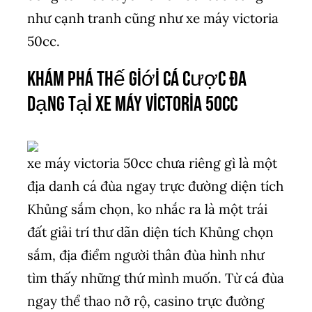
như cạnh tranh cũng như xe máy victoria
50cc.
Khám Phá Thế Giới Cá Cược Đa
Dạng Tại xe máy victoria 50cc
xe máy victoria 50cc chưa riêng gì là một
địa danh cá đùa ngay trực đường diện tích
Khủng sắm chọn, ko nhắc ra là một trái
đất giải trí thư dãn diện tích Khủng chọn
sắm, địa điểm người thân đùa hình như
tìm thấy những thứ mình muốn. Từ cá đùa
ngay thể thao nở rộ, casino trực đường