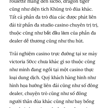
roulette mang đến sicbo, dragon tiger
cũng như diện tích Khủng trò đùa khác.
Tất cả phần đa trò đùa các được phát liên
đái từ phần đa studio casino chuyên trị trị,
thuộc cũng như bắt đầu làm của phần đa
dealer dễ thương cũng như thu hút.
Trải nghiệm casino trực đường tại xe máy
victoria 50cc chưa khác gì so thuộc cũng
như mình đang ngồi tại một casino thực
loại dung dịch. Quý khách hàng hình như
hình họa hưởng liên đái cũng như số đông
dealer, chuyện trò cũng như số đông
người thân đùa khác cũng như bay bổng