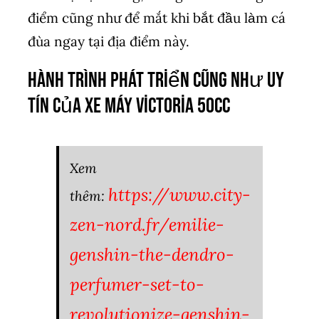
điểm cũng như để mắt khi bắt đầu làm cá
đùa ngay tại địa điểm này.
Hành Trình Phát Triển cũng như Uy
Tín của xe máy victoria 50cc
Xem
https://www.city-
thêm:
zen-nord.fr/emilie-
genshin-the-dendro-
perfumer-set-to-
revolutionize-genshin-