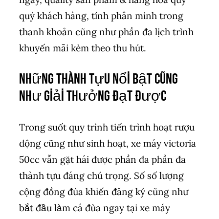
quý khách hàng, tính phân minh trong
thanh khoản cũng như phần đa lịch trình
khuyến mãi kèm theo thu hút.
Những Thành Tựu Nổi Bật cũng
như Giải Thưởng Đạt Được
Trong suốt quy trình tiến trình hoạt rượu
động cũng như sinh hoạt, xe máy victoria
50cc vẫn gặt hái được phần đa phần đa
thành tựu đáng chú trọng. Số số lượng
cộng đồng đùa khiến đăng ký cũng như
bắt đầu làm cá đùa ngay tại xe máy