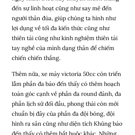
đến sự linh hoạt cũng như say mê đến
người thân đùa, giúp chúng ta hình như
lợi dụng về tối đa kiến thức cũng như
thiên tài cũng như kinh nghiệm thiên tài
tay nghề của mình dạng thân để chiếm
chiến chiến thắng.
Thêm nữa, xe máy victoria 50cc còn triển
lẵm phần đa báo đến thấy có thêm hoạch
toán góc cạnh về phần đa round đánh, đa
phần lịch sử đối đầu, phong thái còn mới
chuẩn bị đây của phần đa đội bóng, đội
hình ra sân cũng như diện tích Khủng báo
đến thấy có thêm bắt buộc khác. Những