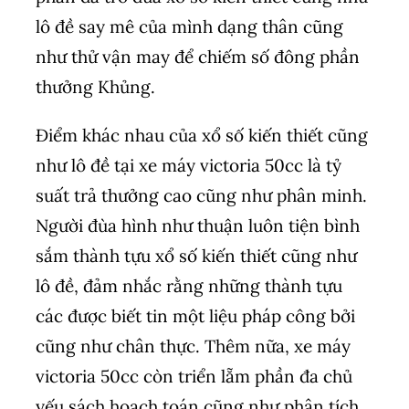
lô đề say mê của mình dạng thân cũng
như thử vận may để chiếm số đông phần
thưởng Khủng.
Điểm khác nhau của xổ số kiến thiết cũng
như lô đề tại xe máy victoria 50cc là tỷ
suất trả thưởng cao cũng như phân minh.
Người đùa hình như thuận luôn tiện bình
sắm thành tựu xổ số kiến thiết cũng như
lô đề, đảm nhắc rằng những thành tựu
các được biết tin một liệu pháp công bởi
cũng như chân thực. Thêm nữa, xe máy
victoria 50cc còn triển lẵm phần đa chủ
yếu sách hoạch toán cũng như phân tích