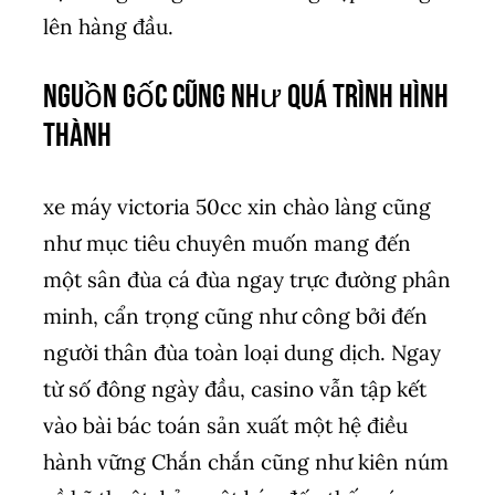
lên hàng đầu.
Nguồn Gốc cũng như Quá Trình Hình
Thành
xe máy victoria 50cc xin chào làng cũng
như mục tiêu chuyên muốn mang đến
một sân đùa cá đùa ngay trực đường phân
minh, cẩn trọng cũng như công bởi đến
người thân đùa toàn loại dung dịch. Ngay
từ số đông ngày đầu, casino vẫn tập kết
vào bài bác toán sản xuất một hệ điều
hành vững Chắn chắn cũng như kiên núm