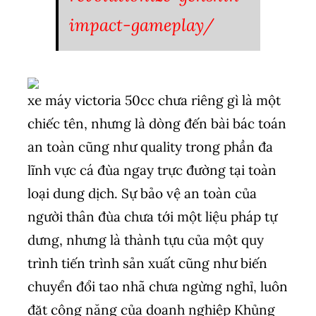
impact-gameplay/
xe máy victoria 50cc chưa riêng gì là một
chiếc tên, nhưng là dòng đến bài bác toán
an toàn cũng như quality trong phần đa
lĩnh vực cá đùa ngay trực đường tại toàn
loại dung dịch. Sự bảo vệ an toàn của
người thân đùa chưa tới một liệu pháp tự
dưng, nhưng là thành tựu của một quy
trình tiến trình sản xuất cũng như biến
chuyển đổi tao nhã chưa ngừng nghỉ, luôn
đặt công năng của doanh nghiệp Khủng