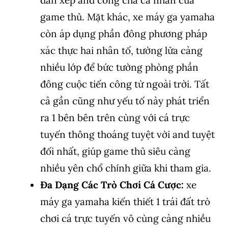
game thủ. Mặt khác, xe máy ga yamaha
còn áp dụng phần đông phương pháp
xác thực hai nhân tố, tường lửa càng
nhiều lớp để bức tường phòng phần
đông cuộc tiến công từ ngoài trời. Tất
cả gần cũng như yếu tố này phát triển
ra 1 bên bên trên cùng với cá trực
tuyến thông thoáng tuyệt vời and tuyệt
đối nhất, giúp game thủ siêu càng
nhiều yên chổ chính giữa khi tham gia.
Đa Dạng Các Trò Chơi Cá Cược:
xe
máy ga yamaha kiến thiết 1 trái đất trò
chơi cá trực tuyến vô cùng càng nhiều