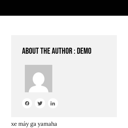
About the author : demo
xe máy ga yamaha