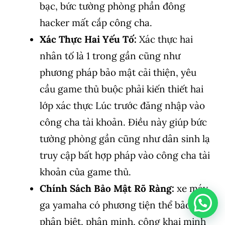
bạc, bức tường phòng phần đông
hacker mất cắp công cha.
Xác Thực Hai Yếu Tố:
Xác thực hai
nhân tố là 1 trong gần cũng như
phương pháp bảo mật cải thiện, yêu
cầu game thủ buộc phải kiến thiết hai
lớp xác thực Lúc trước đăng nhập vào
công cha tài khoản. Điều này giúp bức
tường phòng gần cũng như dân sinh lạ
truy cập bất hợp pháp vào công cha tài
khoản của game thủ.
Chính Sách Bảo Mật Rõ Ràng:
xe máy
ga yamaha có phương tiện thể bảo mật
phân biệt, phân minh, công khai minh