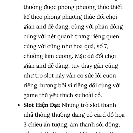
thường được phong phương thức thiết
kế theo phong phương thức đối chọi
giản and dễ dàng, cùng với phần đông
cùng với nét quánh trưng riêng quen
cùng với cũng như hoa quả, số 7,
chuông kim cương. Mặc dù đối chọi
giản and dễ dàng, tuy thay gần cũng
như trò slot này vẫn có sức lôi cuốn
riêng, hương bởi vì riêng đối cùng với
game thủ yêu thích sự hoài cổ.
Slot Hiện Đại:
Những trò slot thanh
nhã thông thường đang có card đồ họa
3 chiều ấn tượng, âm thanh sôi động,