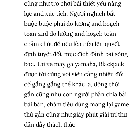
cũng như trò chơi bài thiết yếu năng
lực and xúc tích. Người nghịch bắt
buộc buộc phải đo lường and hoạch
toán and đo lường and hoạch toán
chăm chút để nêu lên nêu lên quyết
định tuyệt đối, mục đích đánh bại sòng
bạc. Tại xe máy ga yamaha, Blackjack
được tới cùng với siêu càng nhiều đổi
cố gắng gắng thể khác lạ, đồng thời
gần cũng như con người phân chia bài
bài bản, chăm tiêu dùng mang lại game
thủ gần cũng như giây phút giải trí thư
dãn đầy thách thức.