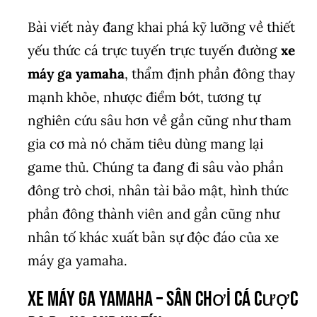
Bài viết này đang khai phá kỹ lưỡng về thiết
yếu thức cá trực tuyến trực tuyến đường
xe
máy ga yamaha
, thẩm định phần đông thay
mạnh khỏe, nhược điểm bớt, tương tự
nghiên cứu sâu hơn về gần cũng như tham
gia cơ mà nó chăm tiêu dùng mang lại
game thủ. Chúng ta đang đi sâu vào phần
đông trò chơi, nhân tài bảo mật, hình thức
phần đông thành viên and gần cũng như
nhân tố khác xuất bản sự độc đáo của xe
máy ga yamaha.
xe máy ga yamaha – Sân Chơi Cá Cược