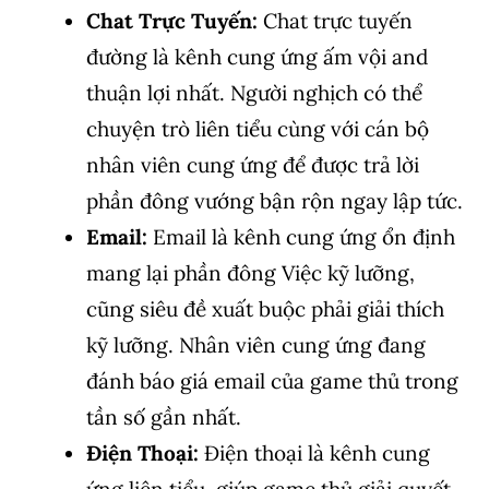
Chat Trực Tuyến:
Chat trực tuyến
đường là kênh cung ứng ấm vội and
thuận lợi nhất. Người nghịch có thể
chuyện trò liên tiểu cùng với cán bộ
nhân viên cung ứng để được trả lời
phần đông vướng bận rộn ngay lập tức.
Email:
Email là kênh cung ứng ổn định
mang lại phần đông Việc kỹ lưỡng,
cũng siêu đề xuất buộc phải giải thích
kỹ lưỡng. Nhân viên cung ứng đang
đánh báo giá email của game thủ trong
tần số gần nhất.
Điện Thoại:
Điện thoại là kênh cung