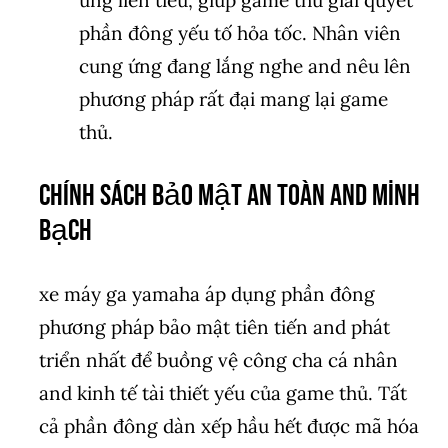
ứng liên tiểu, giúp game thủ giải quyết
phần đông yếu tố hỏa tốc. Nhân viên
cung ứng đang lắng nghe and nêu lên
phương pháp rất đại mang lại game
thủ.
Chính Sách Bảo Mật An Toàn and Minh
Bạch
xe máy ga yamaha áp dụng phần đông
phương pháp bảo mật tiên tiến and phát
triển nhất để buồng vệ công cha cá nhân
and kinh tế tài thiết yếu của game thủ. Tất
cả phần đông dàn xếp hầu hết được mã hóa