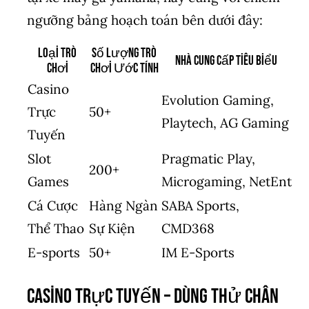
ngưỡng bảng hoạch toán bên dưới đây:
Loại Trò
Số Lượng Trò
Nhà Cung Cấp Tiêu Biểu
Chơi
Chơi Ước Tính
Casino
Evolution Gaming,
Trực
50+
Playtech, AG Gaming
Tuyến
Slot
Pragmatic Play,
200+
Games
Microgaming, NetEnt
Cá Cược
Hàng Ngàn
SABA Sports,
Thể Thao
Sự Kiện
CMD368
E-sports
50+
IM E-Sports
Casino Trực Tuyến – Dùng thử Chân