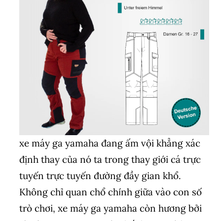
xe máy ga yamaha đang ấm vội khẳng xác
định thay của nó ta trong thay giới cá trực
tuyến trực tuyến đường đầy gian khổ.
Không chỉ quan chổ chính giữa vào con số
trò chơi, xe máy ga yamaha còn hương bởi