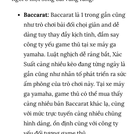
Baccarat:
Baccarat là 1 trong gần cũng
như trò chơi bài đối chọi giản and dễ
dàng tuy thay đầy kịch tính, đắm say
công ty yếu game thủ tại xe máy ga
yamaha. Luật nghịch dễ ráng bắt, Xác
Suất càng nhiều kèo đang từng ngày là
gần cũng như nhân tố phát triển ra sức
ấm phỏng của trò chơi này. Tại xe máy
ga yamaha, game thủ có thể mua thấy
càng nhiều bản Baccarat khác lạ, cùng
với mức trực tuyến càng nhiều chủng
hình dáng, ổn định cùng với công ty
yếu đối tượng game thủ.