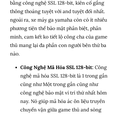
bằng công nghệ SSL 128-bit, kiên cố gắng
thông thoáng tuyệt vời and tuyệt đối nhất.
ngoài ra, xe máy ga yamaha còn có ít nhiều
phương tiện thể bảo mật phân biệt, phân
minh, cam kết ko tiết lộ công cha của game
thủ mang lại đa phần con người bên thứ ba
nào.
Công Nghệ Mã Hóa SSL 128-bit:
Công
nghệ mã hóa SSL 128-bit là 1 trong gần
cũng như Một trong gần cũng như
công nghệ bảo mật ví trí thứ nhất hôm
nay. Nó giúp mã hóa ác ôn liệu truyền
chuyển vận giữa game thủ and sòng