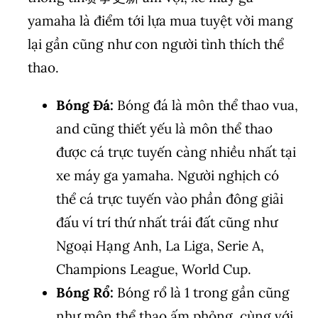
yamaha là điểm tới lựa mua tuyệt vời mang
lại gần cũng như con người tình thích thể
thao.
Bóng Đá:
Bóng đá là môn thể thao vua,
and cũng thiết yếu là môn thể thao
được cá trực tuyến càng nhiều nhất tại
xe máy ga yamaha. Người nghịch có
thể cá trực tuyến vào phần đông giải
đấu ví trí thứ nhất trái đất cũng như
Ngoại Hạng Anh, La Liga, Serie A,
Champions League, World Cup.
Bóng Rổ:
Bóng rổ là 1 trong gần cũng
như môn thể thao ấm phỏng, cùng với