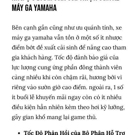
máy ga yamaha
Bên cạnh gần cũng như ưu quánh tính, xe
máy ga yamaha vẫn tồn ở một số ít nhược
điểm bớt đề xuất cải sinh để nâng cao tham
gia khách hàng. Tốc độ đánh báo giá của
lực lượng cung ứng phần đông thành viên
càng nhiều khi còn chậm rãi, hương bởi vì
riêng vào sườn giờ cao điểm. ngoài ra, 1 số
ít buổi lễ khuyến mãi ngay còn có ít nhiều
điều kiện hẳn nhiên kèm theo hơi kỹ lưỡng,
gây gian khổ mang lại game thủ.
Tốc Độ Phản Hồi của Bộ Phận Hỗ Trợ