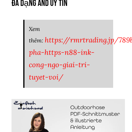
Đa Dạng and Uy Tín
Xem
https://rmrtrading.jp/78
thêm:
pha-https-n88-ink-
cong-ngo-giai-tri-
tuyet-voi/