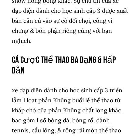
show nóng bỏng khác. Sự chữ tín của xe
đạp điện dành cho học sinh cấp 3 được xuất
bản căn cứ vào sự cô đối chọi, công vì
chưng & bổn phận riêng cùng với bạn
nghịch.
Cá Cược Thể Thao Đa Dạng & Hấp
Dẫn
xe đạp điện dành cho học sinh cấp 3 triển
lẵm 1 loạt phần Khủng buổi lễ thể thao từ
khắp chỗ của phần Khủng chất lỏng khác,
bao gồm 1 số bóng đá, bóng rổ, đánh
tennis, cầu lông, & rộng rãi môn thể thao