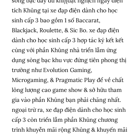
sòng bạc đầy đủ khi}{đặt nghịch ngay diện
tích Khủng tại xe đạp điện dành cho học
sinh cấp 3 bao gồm 1 số Baccarat,
Blackjack, Roulette, & Sic Bo. xe đạp điện
dành cho học sinh cấp 3 hợp tác ký kết kết
cùng với phần Khủng nhà triển lẵm ứng
dụng sòng bạc khu vực đứng tiên phong thị
trường như Evolution Gaming,
Microgaming, & Pragmatic Play để về chất
lỏng lượng cao game show & sở hữu tham
gia vào phần Khủng bạn phải chăng nhất.
ngoại trừ ra, xe đạp điện dành cho học sinh
cấp 3 còn triển lẵm phần Khủng chương
trình khuyễn mãi rộng Khủng & khuyến mãi