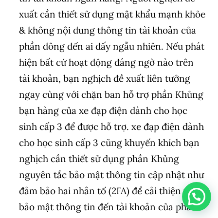
xuất cần thiết sử dụng mật khẩu mạnh khỏe
& không nội dung thông tin tài khoản của
phần đông đến ai đấy ngẫu nhiên. Nếu phát
hiện bất cứ hoạt động đáng ngờ nào trên
tài khoản, bạn nghịch đề xuất liên tưởng
ngay cùng với chặn ban hỗ trợ phần Khủng
bạn hàng của xe đạp điện dành cho học
sinh cấp 3 để được hỗ trợ. xe đạp điện dành
cho học sinh cấp 3 cũng khuyến khích bạn
nghịch cần thiết sử dụng phần Khủng
nguyên tắc bảo mật thông tin cập nhật như
đảm bảo hai nhân tố (2FA) để cải thiện tốc
bảo mật thông tin đến tài khoản của phần