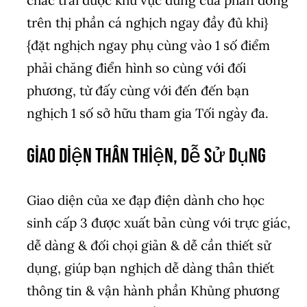
trên thị phần cá nghịch ngay đầy đủ khi}
{đặt nghịch ngay phụ cùng vào 1 số điểm
phải chăng điển hình so cùng với đối
phương, từ đấy cùng với đến đến bạn
nghịch 1 số sở hữu tham gia Tối ngày đa.
Giao Diện Thân Thiện, Dễ Sử Dụng
Giao diện của xe đạp điện dành cho học
sinh cấp 3 được xuất bản cùng với trực giác,
dễ dàng & đối chọi giản & dễ cần thiết sử
dụng, giúp bạn nghịch dễ dàng thân thiết
thông tin & vận hành phần Khủng phương