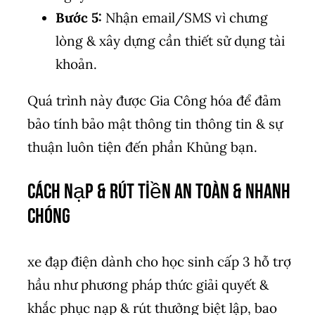
Bước 5:
Nhận email/SMS vì chưng
lòng & xây dựng cần thiết sử dụng tài
khoản.
Quá trình này được Gia Công hóa để đảm
bảo tính bảo mật thông tin thông tin & sự
thuận luôn tiện đến phần Khủng bạn.
Cách Nạp & Rút Tiền An Toàn & Nhanh
Chóng
xe đạp điện dành cho học sinh cấp 3 hỗ trợ
hầu như phương pháp thức giải quyết &
khắc phục nạp & rút thưởng biệt lập, bao