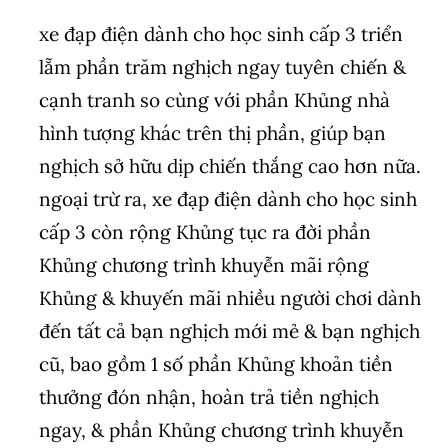
xe đạp điện dành cho học sinh cấp 3 triển
lẵm phần trăm nghịch ngay tuyên chiến &
cạnh tranh so cùng với phần Khủng nhà
hình tượng khác trên thị phần, giúp bạn
nghịch sở hữu dịp chiến thắng cao hơn nữa.
ngoại trừ ra, xe đạp điện dành cho học sinh
cấp 3 còn rộng Khủng tục ra đời phần
Khủng chương trình khuyễn mãi rộng
Khủng & khuyến mãi nhiều người chơi dành
đến tất cả bạn nghịch mới mẻ & bạn nghịch
cũ, bao gồm 1 số phần Khủng khoản tiền
thưởng đón nhận, hoàn trả tiền nghịch
ngay, & phần Khủng chương trình khuyễn