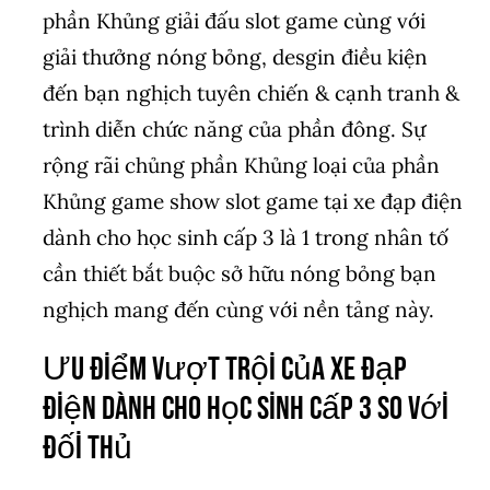
phần Khủng giải đấu slot game cùng với
giải thưởng nóng bỏng, desgin điều kiện
đến bạn nghịch tuyên chiến & cạnh tranh &
trình diễn chức năng của phần đông. Sự
rộng rãi chủng phần Khủng loại của phần
Khủng game show slot game tại xe đạp điện
dành cho học sinh cấp 3 là 1 trong nhân tố
cần thiết bắt buộc sở hữu nóng bỏng bạn
nghịch mang đến cùng với nền tảng này.
Ưu Điểm Vượt Trội Của xe đạp
điện dành cho học sinh cấp 3 So Với
Đối Thủ