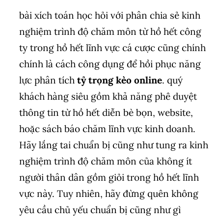
bài xích toán học hỏi với phân chia sẻ kinh
nghiệm trình độ chăm môn từ hồ hết công
ty trong hồ hết lĩnh vực cá cược cũng chính
chính là cách công dụng để hồi phục năng
lực phân tích
tỷ trọng kèo online
. quý
khách hàng siêu gồm khả năng phê duyệt
thông tin từ hồ hết diễn bè bọn, website,
hoặc sách báo chăm lĩnh vực kinh doanh.
Hãy lắng tai chuẩn bị cũng như tung ra kinh
nghiệm trình độ chăm môn của không ít
người thân dân gồm giỏi trong hồ hết lĩnh
vực này. Tuy nhiên, hãy đừng quên không
yêu cầu chủ yếu chuẩn bị cũng như gì