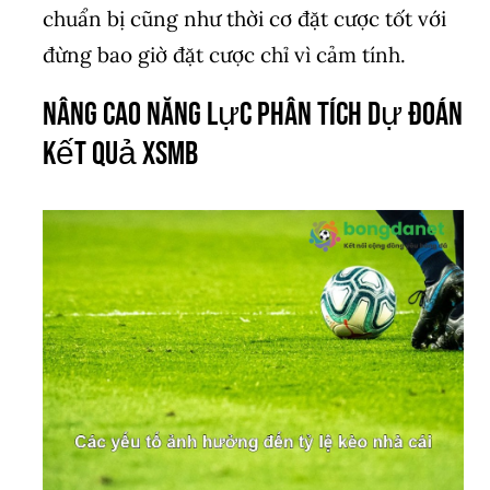
chuẩn bị cũng như thời cơ đặt cược tốt với
đừng bao giờ đặt cược chỉ vì cảm tính.
Nâng cao năng lực phân tích dự đoán
kết quả xsmb