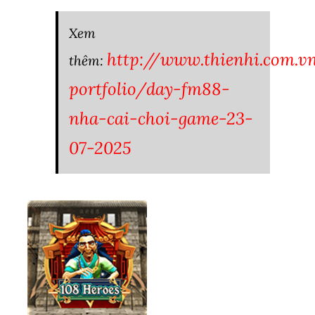
Xem
http://www.thienhi.com.
thêm:
portfolio/day-fm88-
nha-cai-choi-game-23-
07-2025