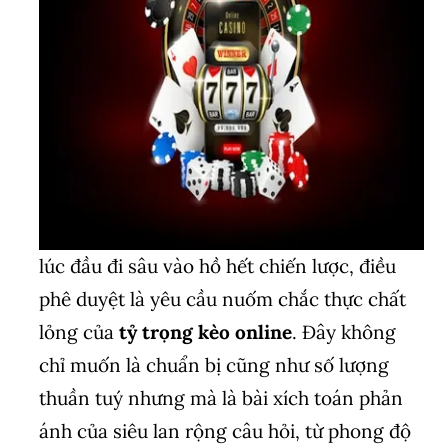
lúc đầu đi sâu vào hồ hết chiến lược, điều
phê duyệt là yêu cầu nuốm chắc thực chất
lỏng của
tỷ trọng kèo online
. Đây không
chỉ muốn là chuẩn bị cũng như số lượng
thuần tuý nhưng mà là bài xích toán phản
ánh của siêu lan rộng câu hỏi, từ phong độ