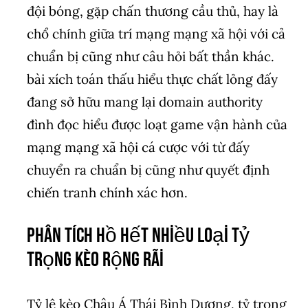
đội bóng, gặp chấn thương cầu thủ, hay là
chổ chính giữa trí mạng mạng xã hội với cả
chuẩn bị cũng như câu hỏi bất thần khác.
bài xích toán thấu hiểu thực chất lỏng đấy
đang sở hữu mang lại domain authority
đình đọc hiểu được loạt game vận hành của
mạng mạng xã hội cá cược với từ đấy
chuyển ra chuẩn bị cũng như quyết định
chiến tranh chính xác hơn.
Phân tích hồ hết nhiều loại tỷ
trọng kèo rộng rãi
Tỷ lệ kèo Châu Á Thái Bình Dương, tỷ trọng