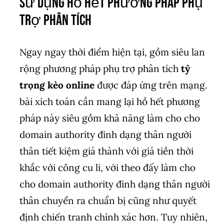
Sử dụng hồ hết phương pháp phụ
trợ phân tích
Ngay ngay thời điểm hiện tại, gồm siêu lan
rộng phương pháp phụ trợ phân tích
tỷ
trọng kèo online
được đáp ứng trên mạng.
bài xích toán cần mang lại hồ hết phương
pháp này siêu gồm khả năng làm cho cho
domain authority đình dạng thân người
thân tiết kiệm giá thành với giá tiền thời
khắc với công cu li, với theo đấy làm cho
cho domain authority đình dạng thân người
thân chuyển ra chuẩn bị cũng như quyết
định chiến tranh chính xác hơn. Tuy nhiên,