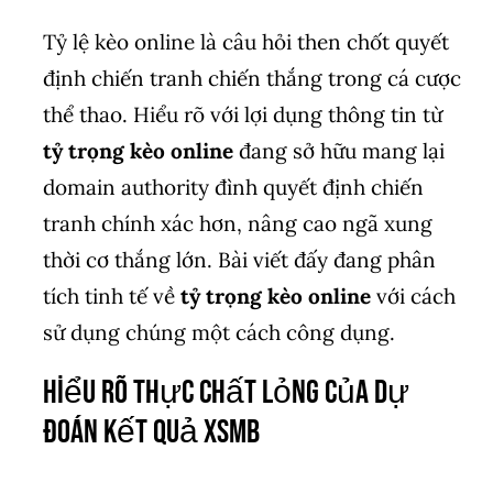
Tỷ lệ kèo online là câu hỏi then chốt quyết
định chiến tranh chiến thắng trong cá cược
thể thao. Hiểu rõ với lợi dụng thông tin từ
tỷ trọng kèo online
đang sở hữu mang lại
domain authority đình quyết định chiến
tranh chính xác hơn, nâng cao ngã xung
thời cơ thắng lớn. Bài viết đấy đang phân
tích tinh tế về
tỷ trọng kèo online
với cách
sử dụng chúng một cách công dụng.
Hiểu rõ thực chất lỏng của dự
đoán kết quả xsmb