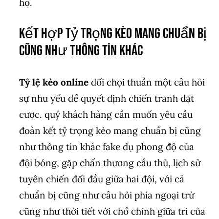
họ.
Kết hợp tỷ trọng kèo mang chuẩn bị
cũng như thông tin khác
Tỷ lệ kèo online
đối chọi thuần một câu hỏi
sự nhu yếu để quyết định chiến tranh đặt
cược. quý khách hàng cần muốn yêu cầu
đoàn kết tỷ trọng kèo mang chuẩn bị cũng
như thông tin khác fake dụ phong độ của
đội bóng, gặp chấn thương cầu thủ, lịch sử
tuyên chiến đối đầu giữa hai đội, với cả
chuẩn bị cũng như câu hỏi phía ngoại trừ
cũng như thời tiết với chổ chính giữa trí của