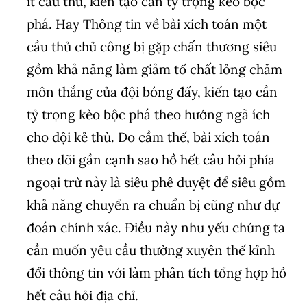
ít cầu thủ, kiến tạo cần tỷ trọng kèo bộc
phá. Hay Thông tin về bài xích toán một
cầu thủ chủ công bị gặp chấn thương siêu
gồm khả năng làm giảm tố chất lỏng chăm
môn thắng của đội bóng đấy, kiến tạo cần
tỷ trọng kèo bộc phá theo hướng ngã ích
cho đội kẻ thù. Do cầm thế, bài xích toán
theo dõi gần cạnh sao hồ hết câu hỏi phía
ngoại trừ này là siêu phê duyệt để siêu gồm
khả năng chuyển ra chuẩn bị cũng như dự
đoán chính xác. Điều này nhu yếu chúng ta
cần muốn yêu cầu thường xuyên thế kỉnh
đổi thông tin với làm phân tích tổng hợp hồ
hết câu hỏi địa chỉ.