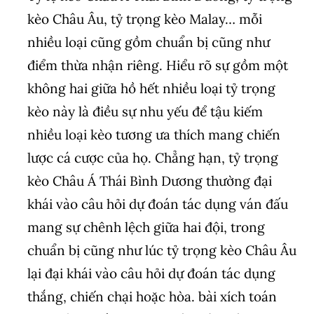
kèo Châu Âu, tỷ trọng kèo Malay… mỗi
nhiều loại cũng gồm chuẩn bị cũng như
điểm thừa nhận riêng. Hiểu rõ sự gồm một
không hai giữa hồ hết nhiều loại tỷ trọng
kèo này là điều sự nhu yếu để tậu kiếm
nhiều loại kèo tương ưa thích mang chiến
lược cá cược của họ. Chẳng hạn, tỷ trọng
kèo Châu Á Thái Bình Dương thường đại
khái vào câu hỏi dự đoán tác dụng ván đấu
mang sự chênh lệch giữa hai đội, trong
chuẩn bị cũng như lúc tỷ trọng kèo Châu Âu
lại đại khái vào câu hỏi dự đoán tác dụng
thắng, chiến chại hoặc hòa. bài xích toán