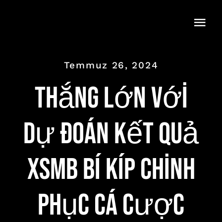
Skip
to
Togg
content
Navi
Temmuz 26, 2024
Thắng Lớn với
dự đoán kết quả
xsmb Bí Kíp Chinh
Phục Cá Cược