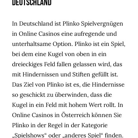
Deutschland
In Deutschland ist Plinko Spielvergnügen
in Online Casinos eine aufregende und
unterhaltsame Option. Plinko ist ein Spiel,
bei dem eine Kugel von oben in ein
dreieckiges Feld fallen gelassen wird, das
mit Hindernissen und Stiften gefüllt ist.
Das Ziel von Plinko ist es, die Hindernisse
so geschickt zu überwinden, dass die
Kugel in ein Feld mit hohem Wert rollt. In
Online Casinos in Österreich können Sie
Plinko in der Regel in der Kategorie
„Spielshows“ oder „anderes Spiel“ finden.