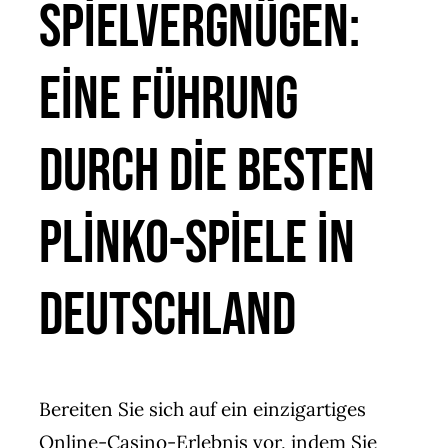
Spielvergnügen:
Eine Führung
durch die besten
Plinko-Spiele in
Deutschland
Bereiten Sie sich auf ein einzigartiges
Online-Casino-Erlebnis vor, indem Sie