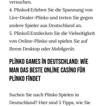
versuchen.
4. Plinko4:Erleben Sie die Spannung von
Live-Dealer-Plinko und treten Sie gegen
andere Spieler aus Deutschland an.
5. Plinko5:Entdecken Sie die Vielseitigkeit
von Online-Plinko und spielen Sie auf
Ihrem Desktop oder Mobilgerät.
Plinko Games in Deutschland: Wie
man das beste Online Casino für
Plinko findet
Suchen Sie nach Plinko Spielen in
Deutschland? Hier sind 5 Tipps, wie Sie