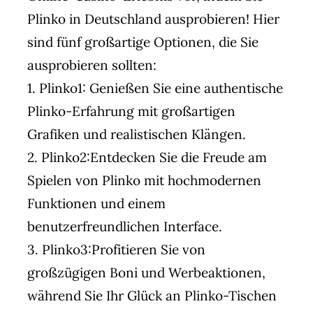
Plinko in Deutschland ausprobieren! Hier
sind fünf großartige Optionen, die Sie
ausprobieren sollten:
1. Plinko1: Genießen Sie eine authentische
Plinko-Erfahrung mit großartigen
Grafiken und realistischen Klängen.
2. Plinko2:Entdecken Sie die Freude am
Spielen von Plinko mit hochmodernen
Funktionen und einem
benutzerfreundlichen Interface.
3. Plinko3:Profitieren Sie von
großzügigen Boni und Werbeaktionen,
während Sie Ihr Glück an Plinko-Tischen