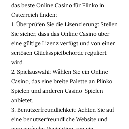
das beste Online Casino für Plinko in
Österreich finden:
1. Überprüfen Sie die Lizenzierung: Stellen
Sie sicher, dass das Online Casino über
eine gültige Lizenz verfügt und von einer
seriösen Glücksspielbehörde reguliert
wird.
2. Spielauswahl: Wählen Sie ein Online
Casino, das eine breite Palette an Plinko
Spielen und anderen Casino-Spielen
anbietet.
3. Benutzerfreundlichkeit: Achten Sie auf
eine benutzerfreundliche Website und
eine einfache Navigation, um ein