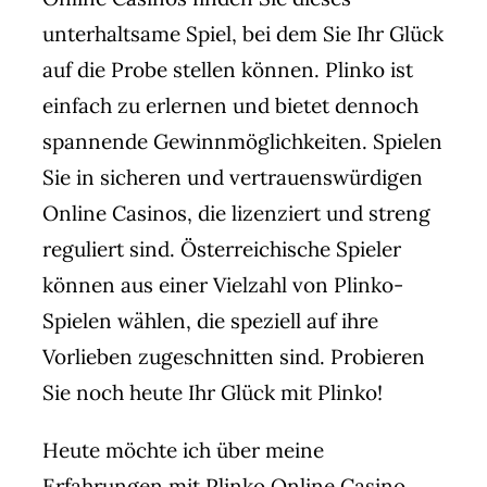
unterhaltsame Spiel, bei dem Sie Ihr Glück
auf die Probe stellen können. Plinko ist
einfach zu erlernen und bietet dennoch
spannende Gewinnmöglichkeiten. Spielen
Sie in sicheren und vertrauenswürdigen
Online Casinos, die lizenziert und streng
reguliert sind. Österreichische Spieler
können aus einer Vielzahl von Plinko-
Spielen wählen, die speziell auf ihre
Vorlieben zugeschnitten sind. Probieren
Sie noch heute Ihr Glück mit Plinko!
Heute möchte ich über meine
Erfahrungen mit Plinko Online Casino