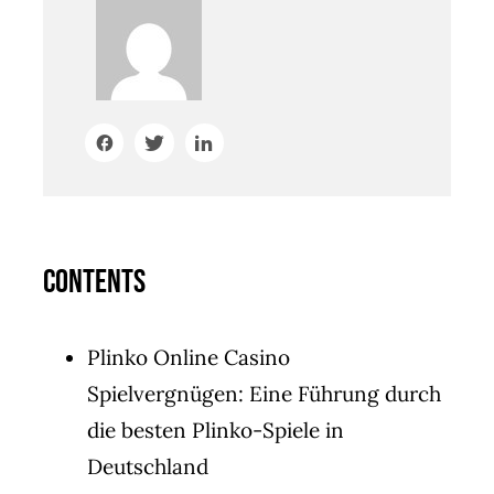
Contents
Plinko Online Casino
Spielvergnügen: Eine Führung durch
die besten Plinko-Spiele in
Deutschland