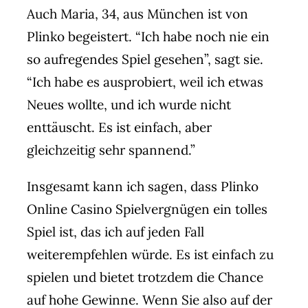
Auch Maria, 34, aus München ist von
Plinko begeistert. “Ich habe noch nie ein
so aufregendes Spiel gesehen”, sagt sie.
“Ich habe es ausprobiert, weil ich etwas
Neues wollte, und ich wurde nicht
enttäuscht. Es ist einfach, aber
gleichzeitig sehr spannend.”
Insgesamt kann ich sagen, dass Plinko
Online Casino Spielvergnügen ein tolles
Spiel ist, das ich auf jeden Fall
weiterempfehlen würde. Es ist einfach zu
spielen und bietet trotzdem die Chance
auf hohe Gewinne. Wenn Sie also auf der