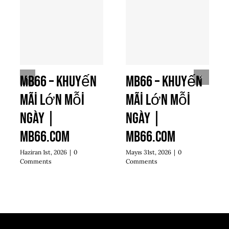
MB66 – Khuyến
MB66 – Khuyến
Mãi Lớn Mỗi
Mãi Lớn Mỗi
Ngày |
Ngày |
MB66.COM
MB66.COM
Haziran 1st, 2026
|
0
Mayıs 31st, 2026
|
0
Comments
Comments