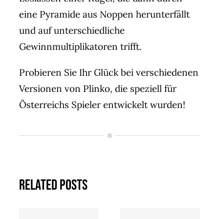
eine Pyramide aus Noppen herunterfällt
und auf unterschiedliche
Gewinnmultiplikatoren trifft.
Probieren Sie Ihr Glück bei verschiedenen
Versionen von Plinko, die speziell für
Österreichs Spieler entwickelt wurden!
Related Posts