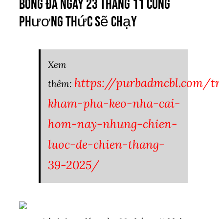
bóng đá ngày 23 tháng 11 cùng
phương thức sẽ chạy
Xem
https://purbadmcbl.com/t
thêm:
kham-pha-keo-nha-cai-
hom-nay-nhung-chien-
luoc-de-chien-thang-
39-2025/