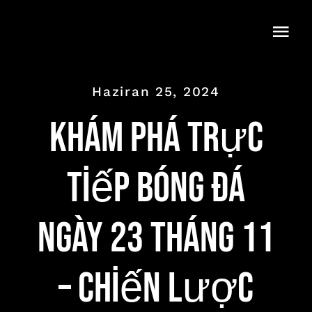
Skip
to
Togg
content
Navi
Haziran 25, 2024
Khám Phá trực
tiếp bóng đá
ngày 23 tháng 11
– Chiến Lược