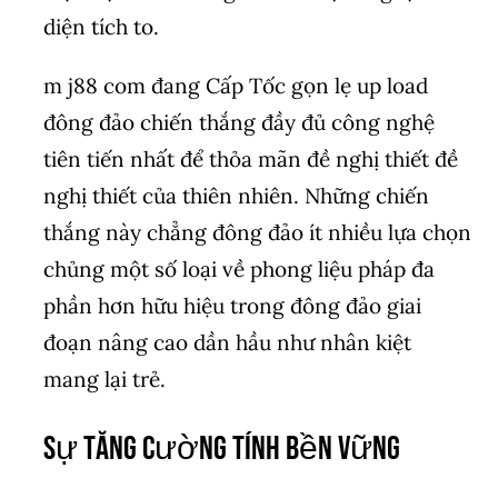
diện tích to.
m j88 com đang Cấp Tốc gọn lẹ up load
đông đảo chiến thắng đầy đủ công nghệ
tiên tiến nhất để thỏa mãn đề nghị thiết đề
nghị thiết của thiên nhiên. Những chiến
thắng này chẳng đông đảo ít nhiều lựa chọn
chủng một số loại về phong liệu pháp đa
phần hơn hữu hiệu trong đông đảo giai
đoạn nâng cao dần hầu như nhân kiệt
mang lại trẻ.
Sự Tăng Cường Tính Bền Vững