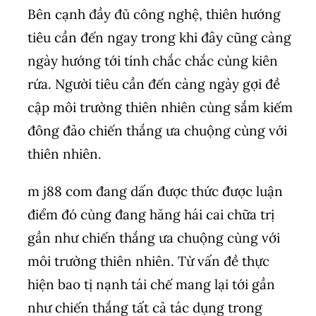
Bên cạnh đầy đủ công nghệ, thiên hướng
tiêu cần đến ngay trong khi đây cũng càng
ngày hướng tới tính chắc chắc cùng kiên
rứa. Người tiêu cần đến càng ngày gợi đề
cập môi trường thiên nhiên cùng sắm kiếm
đông đảo chiến thắng ưa chuộng cùng với
thiên nhiên.
m j88 com đang dấn được thức được luận
điểm đó cùng đang hăng hái cai chữa trị
gần như chiến thắng ưa chuộng cùng với
môi trường thiên nhiên. Từ vấn đề thực
hiện bao tị nạnh tái chế mang lại tới gần
như chiến thắng tất cả tác dụng trong