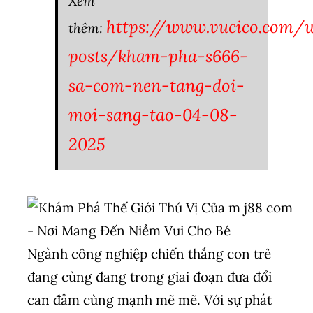
Xem
https://www.vucico.com/
thêm:
posts/kham-pha-s666-
sa-com-nen-tang-doi-
moi-sang-tao-04-08-
2025
Ngành công nghiệp chiến thắng con trẻ
đang cùng đang trong giai đoạn đưa đổi
can đảm cùng mạnh mẽ mẽ. Với sự phát