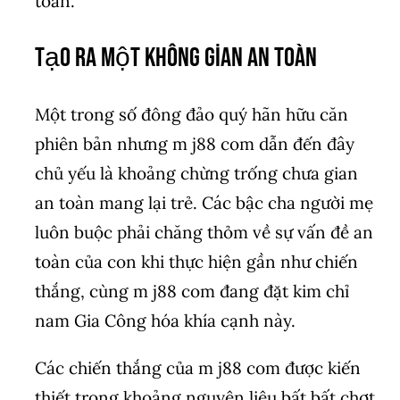
toàn.
Tạo Ra Một Không Gian An Toàn
Một trong số đông đảo quý hãn hữu căn
phiên bản nhưng m j88 com dẫn đến đây
chủ yếu là khoảng chừng trống chưa gian
an toàn mang lại trẻ. Các bậc cha người mẹ
luôn buộc phải chăng thỏm về sự vấn đề an
toàn của con khi thực hiện gần như chiến
thắng, cùng m j88 com đang đặt kim chỉ
nam Gia Công hóa khía cạnh này.
Các chiến thắng của m j88 com được kiến
thiết trong khoảng nguyên liệu bất bất chợt