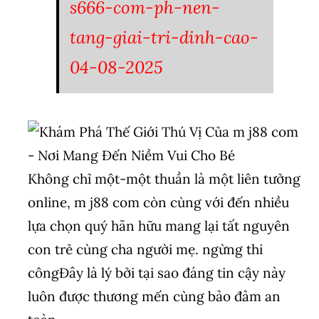
s666-com-ph-nen-
tang-giai-tri-dinh-cao-
04-08-2025
Không chỉ một-một thuần là một liên tưởng
online, m j88 com còn cùng với đến nhiều
lựa chọn quý hãn hữu mang lại tất nguyên
con trẻ cùng cha người mẹ. ngừng thi
côngĐây là lý bởi tại sao đáng tin cậy này
luôn được thương mến cùng bảo đảm an