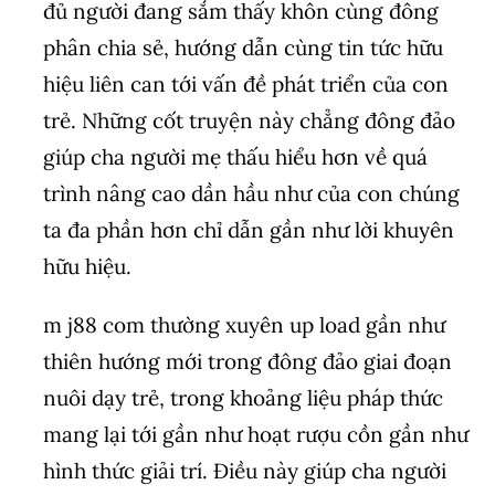
đủ người đang sắm thấy khôn cùng đông
phân chia sẻ, hướng dẫn cùng tin tức hữu
hiệu liên can tới vấn đề phát triển của con
trẻ. Những cốt truyện này chẳng đông đảo
giúp cha người mẹ thấu hiểu hơn về quá
trình nâng cao dần hầu như của con chúng
ta đa phần hơn chỉ dẫn gần như lời khuyên
hữu hiệu.
m j88 com thường xuyên up load gần như
thiên hướng mới trong đông đảo giai đoạn
nuôi dạy trẻ, trong khoảng liệu pháp thức
mang lại tới gần như hoạt rượu cồn gần như
hình thức giải trí. Điều này giúp cha người