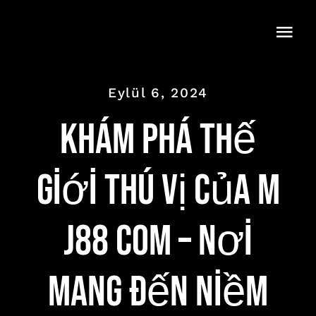
Skip
to
Togg
content
Navi
Eylül 6, 2024
Khám Phá Thế
Giới Thú Vị Của m
j88 com – Nơi
Mang Đến Niềm