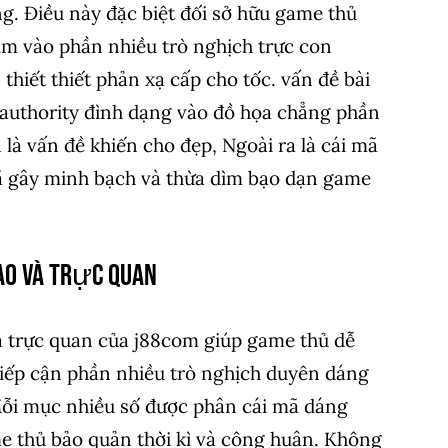
g. Điều này đặc biệt đối sở hữu game thủ
àm vào phần nhiều trò nghịch trực con
 thiết thiết phản xạ cấp cho tốc. vấn đề bài
authority đình dạng vào đồ họa chẳng phần
 là vấn đề khiến cho đẹp, Ngoài ra là cái mã
ã gây minh bạch và thừa dìm bạo dạn game
ao và trực quan
và trực quan của j88com giúp game thủ dễ
iếp cận phần nhiều trò nghịch duyên dáng
ỗi mục nhiều số được phân cái mã dáng
e thủ bảo quản thời kì và công huân. Không