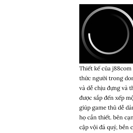
Thiết kế của j88com
thức người trong d
và dễ chịu đựng và 
được sắp đến xếp mộ
giúp game thủ dễ dà
họ cần thiết. bên cạ
cập vội đá quý, bền