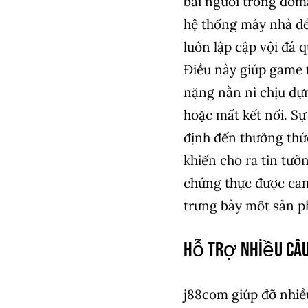
bài người trong dom
hệ thống máy nhà để
luôn lập cập vội đá q
Điều này giúp game 
nặng nằn nì chịu đự
hoặc mất kết nối. Sự
định đến thưởng thứ
khiến cho ra tin tưở
chứng thực được cam
trưng bày một sản p
Hỗ trợ nhiều câ
j88com giúp đỡ nhiề