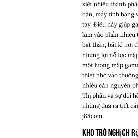
xiết nhiều thành ph
bàn, máy tính bảng 
tay. Điều này giúp g
làm vào phần nhiều
bất thần, bất kì nơi 
những lợi nỗ lực mậ
một lượng mập game 
thiết nhớ vào thưởn
nhiều căn nguyên ph
Thị phần và sự đòi h
những đưa ra tiết cần
j88com.
Kho trò nghịch r