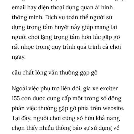
email hay điện thoại đụng quan ải hình
thông minh. Dịch vụ toàn thể người sử
dụng trọng tâm huyết này giúp mang lại
người chơi lặng trọng tâm hơn lúc gặp gỡ
rất nhọc trong quy trình quá trình cá chơi
ngay.
câu chất lỏng vấn thường gặp gỡ
Ngoài việc phụ trợ liên đới, gia xe exciter
155 còn được cung cấp một trong số đông
phần việc thường gặp gỡ phía trên website.
Tại đây, người chơi cũng sở hữu khả năng
chọn thấy nhiều thông báo sự sử dụng về