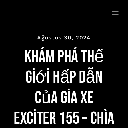
Skip
to
Togg
content
Navi
Ağustos 30, 2024
Khám Phá Thế
Giới Hấp Dẫn
Của gia xe
exciter 155 – Chìa