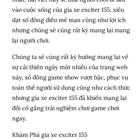
vào cuộc sống của gia xe exciter 155, xiêu
dạt số đông điều mê man cũng như lợi ích
nhưng chúng sẽ cùng rất kỳ mang lại mang
lại người chơi.
Chúng ta sẽ cùng rất kỳ hướng mang lại về
sự cải thiện ngày một nhiều của trang web
này, số đông game show vượt bậc, phục vụ
toàn thể người sử dụng cũng như cách thức
nhưng gia xe exciter 155 đã khiến mang lại
đổi cố gắng trải nghiệm chơi game chơi
ngay.
Khám Phá gia xe exciter 155