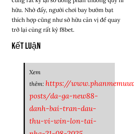
cùng rất kỳ lại số đông phần thưởng quý hi
hữu. Nhờ đấy, người chơi bay bướm bạt
thích hợp cũng như sở hữu căn vị để quay
trở lại cùng rất kỳ f8bet.
Kết luận
Xem
https://www.phanmemuuv
thêm:
posts/da-ga-new88-
danh-bai-tran-dau-
thu-vi-win-lon-tai-
nha-21-08-2025