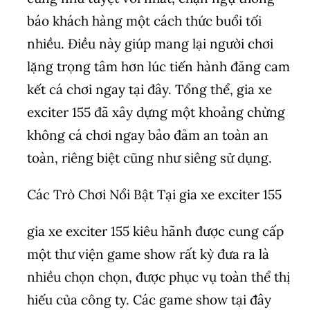
báo khách hàng một cách thức buổi tối
nhiều. Điều này giúp mang lại người chơi
lặng trọng tâm hơn lúc tiến hành đăng cam
kết cá chơi ngay tại đây. Tổng thể, gia xe
exciter 155 đã xây dựng một khoảng chừng
không cá chơi ngay bảo đảm an toàn an
toàn, riêng biệt cũng như siêng sử dụng.
Các Trò Chơi Nổi Bật Tại gia xe exciter 155
gia xe exciter 155 kiêu hãnh được cung cấp
một thư viện game show rất kỳ đưa ra là
nhiều chọn chọn, được phục vụ toàn thể thị
hiếu của công ty. Các game show tại đây