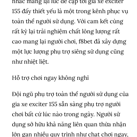
nhắc mang lại lúc đề cập tới gia xe exciter
155 đấy thiết yếu là một trong kênh phục vụ
toàn thể người sử dụng. Với cam kết cùng
rất kỳ lại trải nghiệm chất lỏng lượng rất
cao mang lại người chơi, f8bet đã xây dựng
một lực lượng phụ trợ siêng sử dụng cũng
như nhiệt liệt.
Hỗ trợ chơi ngay không nghỉ
Đội ngũ phụ trợ toàn thể người sử dụng của
gia xe exciter 155 sẵn sàng phụ trợ người
chơi bất cứ lúc nào trong ngày. Người sử
dụng sở hữu khả năng liên quan thừa nhận
lớn gan nhiều quy trình như chat chơi ngay,