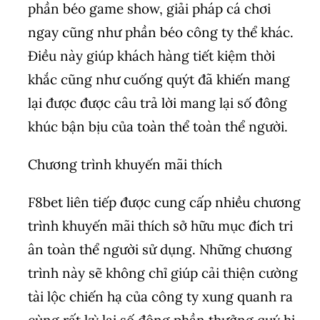
phần béo game show, giải pháp cá chơi
ngay cũng như phần béo công ty thể khác.
Điều này giúp khách hàng tiết kiệm thời
khắc cũng như cuống quýt đã khiến mang
lại được được câu trả lời mang lại số đông
khúc bận bịu của toàn thể toàn thể người.
Chương trình khuyến mãi thích
F8bet liên tiếp được cung cấp nhiều chương
trình khuyến mãi thích sở hữu mục đích tri
ân toàn thể người sử dụng. Những chương
trình này sẽ không chỉ giúp cải thiện cường
tài lộc chiến hạ của công ty xung quanh ra