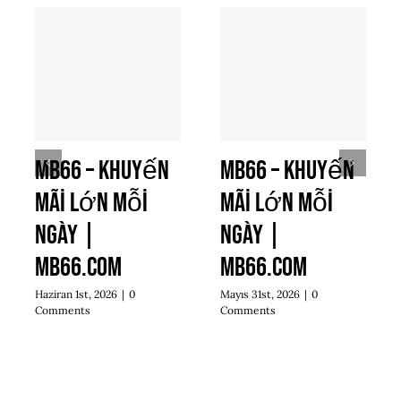
MB66 – Khuyến
MB66 – Khuyến
Mãi Lớn Mỗi
Mãi Lớn Mỗi
Ngày |
Ngày |
MB66.COM
MB66.COM
Haziran 1st, 2026
|
0
Mayıs 31st, 2026
|
0
Comments
Comments