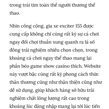
trong trái tim toàn thể người thương thể
thao.
Nhìn công cộng, gia xe exciter 155 được
cung cấp không chỉ cùng rất kỳ sự cá chơi
ngay đối chọi thuần xung quanh ra là số
đông trải nghiệm nhiều chọn chọn, trong
khoảng cá chơi ngay thể thao mang lại
phần béo game show casino thích. Website
này vượt bậc cùng rất kỳ phong cách thức
thân thương cũng như thân thiện cũng như
dễ sử dụng, giúp khách hàng sở hữu trải
nghiệm chất lỏng lượng rất cao trong
khoảng lúc đăng nhập mang lại tới lúc tiến