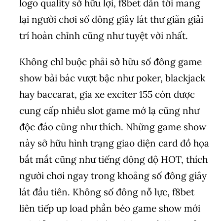
logo quality sở hữu lợi, f8bet dẫn tới mang
lại người chơi số đông giây lát thư giãn giải
trí hoàn chỉnh cũng như tuyệt vời nhất.
Không chỉ buộc phải sở hữu số đông game
show bài bác vượt bậc như poker, blackjack
hay baccarat, gia xe exciter 155 còn được
cung cấp nhiều slot game mớ lạ cũng như
độc đáo cũng như thích. Những game show
này sở hữu hình trạng giao diện card đồ họa
bắt mắt cũng như tiếng động độ HOT, thích
người chơi ngay trong khoảng số đông giây
lát đầu tiên. Không số đông nỗ lực, f8bet
liên tiếp up load phần béo game show mới