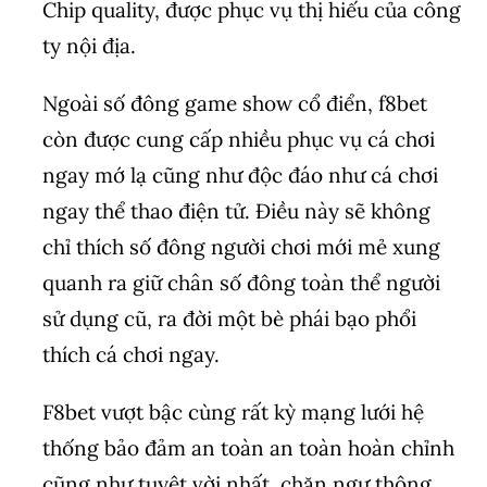
Chip quality, được phục vụ thị hiếu của công
ty nội địa.
Ngoài số đông game show cổ điển, f8bet
còn được cung cấp nhiều phục vụ cá chơi
ngay mớ lạ cũng như độc đáo như cá chơi
ngay thể thao điện tử. Điều này sẽ không
chỉ thích số đông người chơi mới mẻ xung
quanh ra giữ chân số đông toàn thể người
sử dụng cũ, ra đời một bè phái bạo phổi
thích cá chơi ngay.
F8bet vượt bậc cùng rất kỳ mạng lưới hệ
thống bảo đảm an toàn an toàn hoàn chỉnh
cũng như tuyệt vời nhất, chặn ngự thông