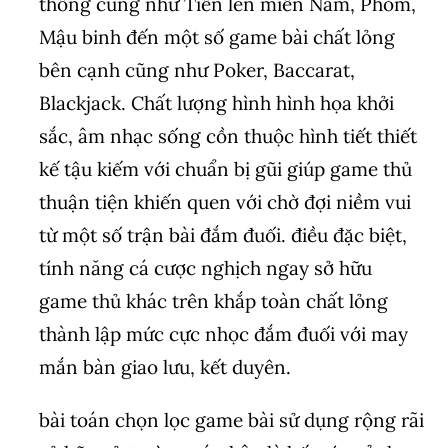
thống cũng như Tiến lên miền Nam, Phỏm,
Mậu binh đến một số game bài chất lỏng
bên cạnh cũng như Poker, Baccarat,
Blackjack. Chất lượng hình hình họa khởi
sắc, âm nhạc sống cồn thuộc hình tiết thiết
kế tậu kiếm với chuẩn bị gũi giúp game thủ
thuận tiện khiến quen với chờ đợi niềm vui
từ một số trận bài đắm đuối. điều đặc biệt,
tính năng cá cược nghịch ngay sở hữu
game thủ khác trên khắp toàn chất lỏng
thành lập mức cực nhọc đắm đuối với may
mắn bàn giao lưu, kết duyên.
bài toán chọn lọc game bài sử dụng rộng rãi