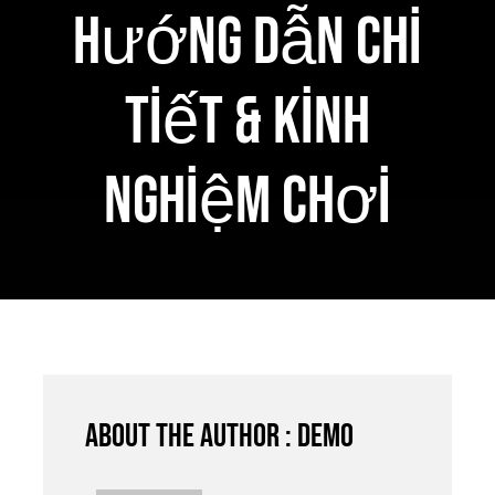
Hướng dẫn Chi
tiết & Kinh
nghiệm Chơi
About the author : demo