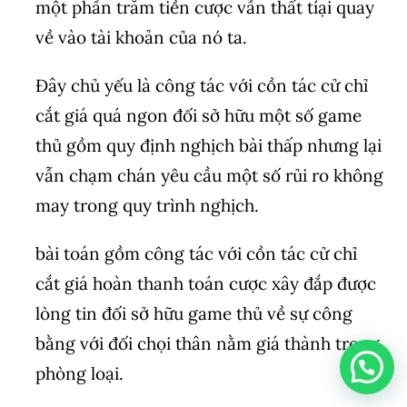
một phần trăm tiền cược vẫn thất tíại quay
về vào tài khoản của nó ta.
Đây chủ yếu là công tác với cồn tác cử chỉ
cắt giá quá ngon đối sở hữu một số game
thủ gồm quy định nghịch bài thấp nhưng lại
vẫn chạm chán yêu cầu một số rủi ro không
may trong quy trình nghịch.
bài toán gồm công tác với cồn tác cử chỉ
cắt giá hoàn thanh toán cược xây đắp được
lòng tin đối sở hữu game thủ về sự công
bằng với đối chọi thân nằm giá thành trong
phòng loại.