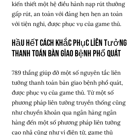
kiến thiết một hệ điều hành nạp rút thưởng
gấp rút, an toàn với đáng hẹn hẹn an toàn
với tiện nghi, được phục vụ của game thủ.
hầu hết cách khắc phục liên tưởng
thanh toán bàn giao bệnh phổ quát
789 thắng giúp đỡ một số nguyên tắc liên
tưởng thanh toán bàn giao bệnh phổ quát,
được phục vụ của game thủ. Từ một số
phương pháp liên tưởng truyền thống cũng
như chuyển khoản qua ngân hàng ngân
hàng đến một số phương pháp liên tưởng
cao nhã cũng như ví điện tử, game thủ