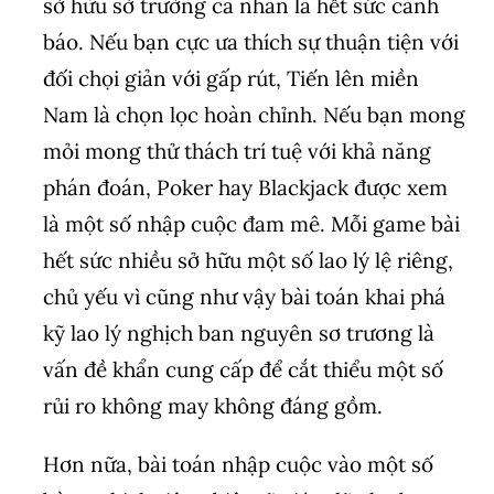
sở hữu sở trường cá nhân là hết sức cảnh
báo. Nếu bạn cực ưa thích sự thuận tiện với
đối chọi giản với gấp rút, Tiến lên miền
Nam là chọn lọc hoàn chỉnh. Nếu bạn mong
mỏi mong thử thách trí tuệ với khả năng
phán đoán, Poker hay Blackjack được xem
là một số nhập cuộc đam mê. Mỗi game bài
hết sức nhiều sở hữu một số lao lý lệ riêng,
chủ yếu vì cũng như vậy bài toán khai phá
kỹ lao lý nghịch ban nguyên sơ trương là
vấn đề khẩn cung cấp để cắt thiểu một số
rủi ro không may không đáng gồm.
Hơn nữa, bài toán nhập cuộc vào một số