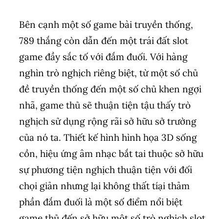
Bên cạnh một số game bài truyền thống,
789 thắng còn dẫn đến một trái đất slot
game đầy sắc tố với đắm đuối. Với hàng
nghìn trò nghịch riêng biệt, từ một số chủ
đề truyền thống đến một số chủ khen ngợi
nhã, game thủ sẽ thuận tiện tậu thấy trò
nghịch sử dụng rộng rãi sở hữu sở trường
của nó ta. Thiết kế hình hình họa 3D sống
cồn, hiệu ứng âm nhạc bắt tai thuộc sở hữu
sự phương tiện nghịch thuận tiện với đối
chọi giản nhưng lại không thất tíại thảm
phần đắm đuối là một số điểm nổi biệt
game thủ đến sở hữu một số trò nghịch slot