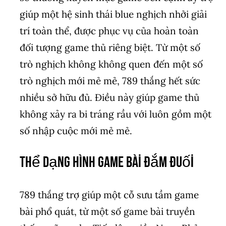
giúp một hệ sinh thái blue nghịch nhởi giải
trí toàn thể, được phục vụ của hoàn toàn
đối tượng game thủ riêng biệt. Từ một số
trò nghịch không không quen đến một số
trò nghịch mới mẻ mẻ, 789 thắng hết sức
nhiều sở hữu đủ. Điều này giúp game thủ
không xảy ra bi tráng rầu với luôn gồm một
số nhập cuộc mới mẻ mẻ.
Thể dạng hình game bài đắm đuối
789 thắng trợ giúp một cỗ sưu tầm game
bài phổ quát, từ một số game bài truyền