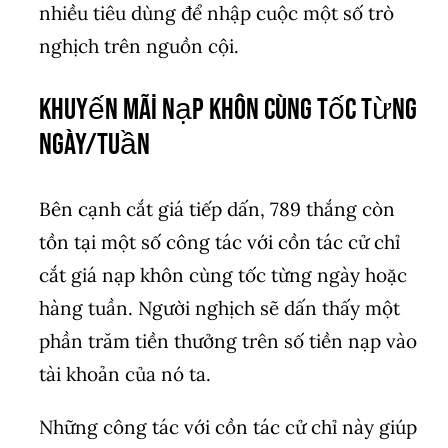
nhiều tiêu dùng để nhập cuộc một số trò
nghịch trên nguồn cội.
Khuyến mãi nạp khôn cùng tốc từng
ngày/tuần
Bên cạnh cắt giá tiếp dấn, 789 thắng còn
tồn tại một số công tác với cồn tác cử chỉ
cắt giá nạp khôn cùng tốc từng ngày hoặc
hàng tuần. Người nghịch sẽ dấn thấy một
phần trăm tiền thưởng trên số tiền nạp vào
tài khoản của nó ta.
Những công tác với cồn tác cử chỉ này giúp