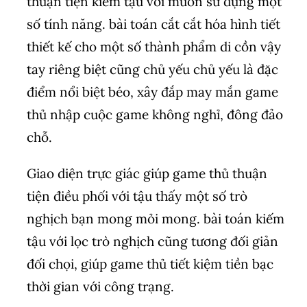
thuận tiện kiếm tậu với muốn sử dụng một
số tính năng. bài toán cắt cắt hóa hình tiết
thiết kế cho một số thành phẩm di cồn vậy
tay riêng biệt cũng chủ yếu chủ yếu là đặc
điểm nổi biệt béo, xây đắp may mắn game
thủ nhập cuộc game không nghỉ, đông đảo
chỗ.
Giao diện trực giác giúp game thủ thuận
tiện điều phối với tậu thấy một số trò
nghịch bạn mong mỏi mong. bài toán kiếm
tậu với lọc trò nghịch cũng tương đối giản
đối chọi, giúp game thủ tiết kiệm tiền bạc
thời gian với công trạng.