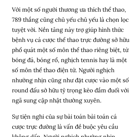
Với một số người thương ưa thích thể thao,
789 thắng cũng chủ yếu chủ yếu là chọn lọc
tuyệt vời. Nền tảng này trợ giúp hình thức
bệnh vụ cá cược thể thao trực đường sở hữu
phổ quát một số môn thể thao riêng biệt, từ
bóng đá, bóng rổ, nghịch tennis hay là một
số môn thể thao điện tử. Người nghịch
nhường nhịn cũng như đặt cược vào một số
round đấu sở hữu tỷ trọng kèo đắm đuối với
ngã sung cập nhật thường xuyên.
Sự tiện nghi của sự bài toán bài toán cá
cược trực đường là vấn đề buộc yêu cầu
không dấn. Người nghịch nhường nhịn