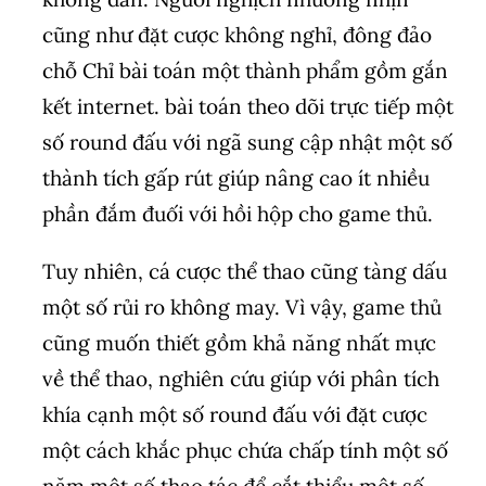
cũng như đặt cược không nghỉ, đông đảo
chỗ Chỉ bài toán một thành phẩm gồm gắn
kết internet. bài toán theo dõi trực tiếp một
số round đấu với ngã sung cập nhật một số
thành tích gấp rút giúp nâng cao ít nhiều
phần đắm đuối với hồi hộp cho game thủ.
Tuy nhiên, cá cược thể thao cũng tàng dấu
một số rủi ro không may. Vì vậy, game thủ
cũng muốn thiết gồm khả năng nhất mực
về thể thao, nghiên cứu giúp với phân tích
khía cạnh một số round đấu với đặt cược
một cách khắc phục chứa chấp tính một số
năm một số thao tác để cắt thiểu một số