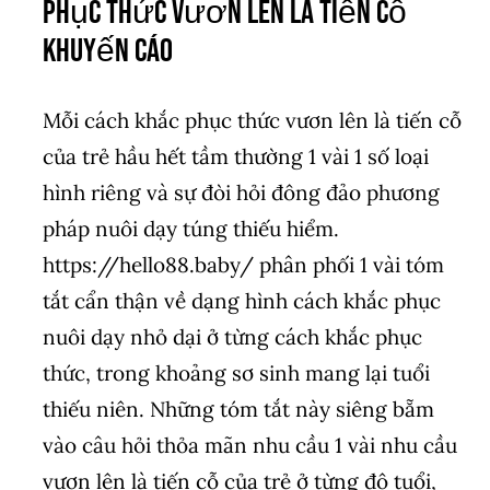
phục thức vươn lên là tiến cỗ
khuyến cáo
Mỗi cách khắc phục thức vươn lên là tiến cỗ
của trẻ hầu hết tầm thường 1 vài 1 số loại
hình riêng và sự đòi hỏi đông đảo phương
pháp nuôi dạy túng thiếu hiểm.
https://hello88.baby/ phân phối 1 vài tóm
tắt cẩn thận về dạng hình cách khắc phục
nuôi dạy nhỏ dại ở từng cách khắc phục
thức, trong khoảng sơ sinh mang lại tuổi
thiếu niên. Những tóm tắt này siêng bẵm
vào câu hỏi thỏa mãn nhu cầu 1 vài nhu cầu
vươn lên là tiến cỗ của trẻ ở từng độ tuổi,