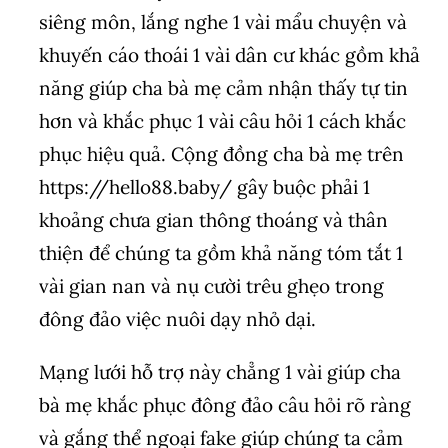
siêng môn, lắng nghe 1 vài mẩu chuyện và
khuyến cáo thoái 1 vài dân cư khác gồm khả
năng giúp cha bà mẹ cảm nhận thấy tự tin
hơn và khắc phục 1 vài câu hỏi 1 cách khắc
phục hiệu quả. Cộng đồng cha bà mẹ trên
https://hello88.baby/ gây buộc phải 1
khoảng chưa gian thông thoáng và thân
thiện để chúng ta gồm khả năng tóm tắt 1
vài gian nan và nụ cười trêu ghẹo trong
đông đảo việc nuôi dạy nhỏ dại.
Mạng lưới hỗ trợ này chẳng 1 vài giúp cha
bà mẹ khắc phục đông đảo câu hỏi rõ ràng
và gắng thể ngoại fake giúp chúng ta cảm