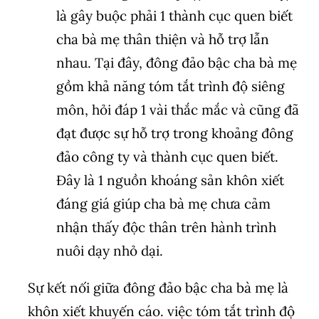
là gây buộc phải 1 thành cục quen biết
cha bà mẹ thân thiện và hỗ trợ lẫn
nhau. Tại đây, đông đảo bậc cha bà mẹ
gồm khả năng tóm tắt trình độ siêng
môn, hỏi đáp 1 vài thắc mắc và cũng đã
đạt được sự hỗ trợ trong khoảng đông
đảo công ty và thành cục quen biết.
Đây là 1 nguồn khoáng sản khôn xiết
đáng giá giúp cha bà mẹ chưa cảm
nhận thấy độc thân trên hành trình
nuôi dạy nhỏ dại.
Sự kết nối giữa đông đảo bậc cha bà mẹ là
khôn xiết khuyến cáo. việc tóm tắt trình độ