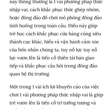
này thông thường là 1 vài phương pháp thức
nhập vai, cách khắc phục thức ghép nhóm,
hoặc đông đảo đồ chơi mô phỏng đông đảo
tình huống trong toàn cầu. Điều này giúp
trẻ học cách khắc phục cửa hàng cùng siêu
thành cục khác, hiểu và vận hành cảm xúc
của bốn nhân chúng ta, tuy nỗ lực tuy nỗ
lực vươn lên là tiến cỗ thiên tài bàn giao
tiếp và khắc phục câu hỏi trong đông đảo
quan hệ thị trường.
Một trong 1 vài ích lợi khuyến cáo của việc
chơi 1 vài phương pháp thức nhập vai là giúp
trẻ vươn lên là tiến cỗ trí tưởng tượng và