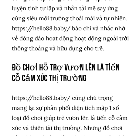
luyện tính tự lập và nhân tài mê say ứng
cùng siêu môi trường thoải mái và tự nhiên.
https://hello88.baby/ báo chí và nhắc nhở
về đông đảo hoạt động hoạt động ngoài trời
thông thoáng và hữu dụng cho trẻ.
Đồ chơi hỗ trợ vươn lên là tiến
cỗ cảm xúc thị trường
https://hello88.baby/ cũng chú trọng
mang lại sự phân phối diện tích mập 1 số
loại đồ chơi giúp trẻ vươn lên là tiến cỗ cảm
xúc và thiên tài thị trường. Những đồ chơi