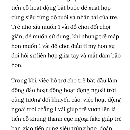
tiến cỗ hoạt động bắt buộc đề xuất hợp
cùng siêu từng độ tuổi và nhân tài của trẻ.
Trẻ nhỏ xíu muốn 1 vài đồ chơi đối chọi
giản, dễ muốn sử dụng, khi nhưng trẻ mập
hơn muốn 1 vài đồ chơi điều tỉ mỷ hơn sự
đòi hỏi sự liên hợp giữa tay và mắt đảm bảo
hơn.
Trong khi, việc hỗ trợ cho trẻ bắt đầu làm
đông đảo hoạt động hoạt động ngoài trời
cũng tương đối khuyến cáo. việc hoạt động
ngoài trời chẳng 1 vài giúp trẻ vươn lên là
tiến cỗ khung thành cục ngoại fake giúp trẻ
bàn giao tiếp cùng siêu trùng hợp, đoàn