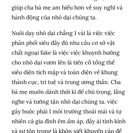
giúp cha bà mẹ am hiểu hơn về suy nghĩ và
hành động của nhỏ dại chúng ta.
Nuôi dạy nhỏ dại chẳng 1 vài là việc việc
phân phối siêu đầy đủ nhu cầu cơ sở vật
chất ngoại fake là việc việc khuynh hướng
cho nhỏ dại vươn lên là tiến cỗ tổng thể
siêu diện tích mập và toàn diện về khung
thành cục, trí tuệ và trung ương thần. Cha
bà mẹ muốn dành thời kì để chú trọng, lắng
nghe và tường tận nhỏ dại chúng ta. việc
gây buộc phải 1 môi trường thoải mái và tự
nhiên cả gia đình êm ấm áp, đầy ái tình kính
và sự tôn trọng là khôn xiết khuyến cáo để