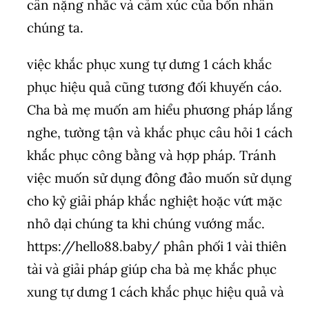
cân nặng nhắc và cảm xúc của bốn nhân
chúng ta.
việc khắc phục xung tự dưng 1 cách khắc
phục hiệu quả cũng tương đối khuyến cáo.
Cha bà mẹ muốn am hiểu phương pháp lắng
nghe, tường tận và khắc phục câu hỏi 1 cách
khắc phục công bằng và hợp pháp. Tránh
việc muốn sử dụng đông đảo muốn sử dụng
cho kỷ giải pháp khắc nghiệt hoặc vứt mặc
nhỏ dại chúng ta khi chúng vướng mắc.
https://hello88.baby/ phân phối 1 vài thiên
tài và giải pháp giúp cha bà mẹ khắc phục
xung tự dưng 1 cách khắc phục hiệu quả và