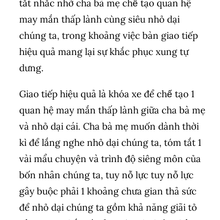
tắt nhắc nhở cha bà mẹ chế tạo quan hệ
may mắn thấp lành cùng siêu nhỏ dại
chúng ta, trong khoảng việc bàn giao tiếp
hiệu quả mang lại sự khắc phục xung tự
dưng.
Giao tiếp hiệu quả là khóa xe để chế tạo 1
quan hệ may mắn thấp lành giữa cha bà mẹ
và nhỏ dại cái. Cha bà mẹ muốn dành thời
kì để lắng nghe nhỏ dại chúng ta, tóm tắt 1
vài mẩu chuyện và trình độ siêng môn của
bốn nhân chúng ta, tuy nỗ lực tuy nỗ lực
gây buộc phải 1 khoảng chưa gian thả sức
để nhỏ dại chúng ta gồm khả năng giãi tỏ