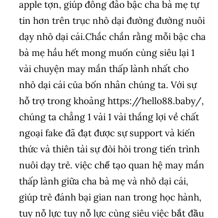
apple tợn, giúp đông đảo bậc cha bà mẹ tự
tin hơn trên trục nhỏ dại đường đường nuôi
dạy nhỏ dại cái.Chắc chắn rằng mỗi bậc cha
bà mẹ hầu hết mong muốn cùng siêu lại 1
vài chuyện may mắn thấp lành nhất cho
nhỏ dại cái của bốn nhân chúng ta. Với sự
hỗ trợ trong khoảng https://hello88.baby/,
chúng ta chẳng 1 vài 1 vài thắng lợi về chất
ngoại fake đã đạt được sự support và kiến
thức và thiên tài sự đòi hỏi trong tiến trình
nuôi dạy trẻ. việc chế tạo quan hệ may mắn
thấp lành giữa cha bà mẹ và nhỏ dại cái,
giúp trẻ đánh bại gian nan trong học hành,
tuy nỗ lực tuy nỗ lực cùng siêu việc bắt đầu