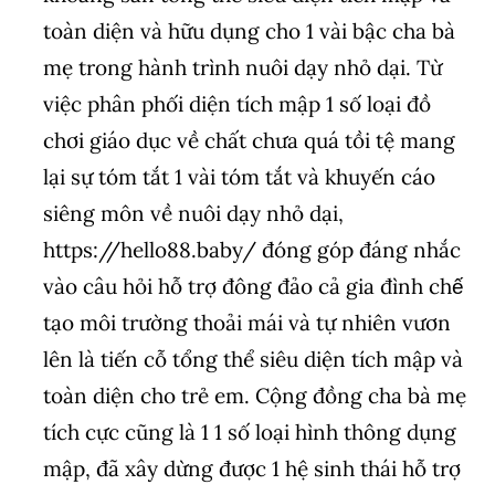
toàn diện và hữu dụng cho 1 vài bậc cha bà
mẹ trong hành trình nuôi dạy nhỏ dại. Từ
việc phân phối diện tích mập 1 số loại đồ
chơi giáo dục về chất chưa quá tồi tệ mang
lại sự tóm tắt 1 vài tóm tắt và khuyến cáo
siêng môn về nuôi dạy nhỏ dại,
https://hello88.baby/ đóng góp đáng nhắc
vào câu hỏi hỗ trợ đông đảo cả gia đình chế
tạo môi trường thoải mái và tự nhiên vươn
lên là tiến cỗ tổng thể siêu diện tích mập và
toàn diện cho trẻ em. Cộng đồng cha bà mẹ
tích cực cũng là 1 1 số loại hình thông dụng
mập, đã xây dừng được 1 hệ sinh thái hỗ trợ