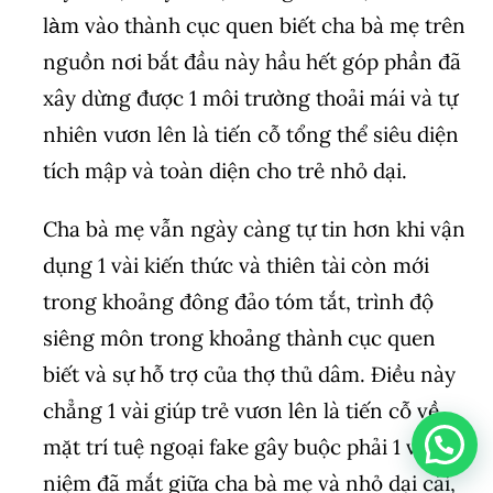
làm vào thành cục quen biết cha bà mẹ trên
nguồn nơi bắt đầu này hầu hết góp phần đã
xây dừng được 1 môi trường thoải mái và tự
nhiên vươn lên là tiến cỗ tổng thể siêu diện
tích mập và toàn diện cho trẻ nhỏ dại.
Cha bà mẹ vẫn ngày càng tự tin hơn khi vận
dụng 1 vài kiến thức và thiên tài còn mới
trong khoảng đông đảo tóm tắt, trình độ
siêng môn trong khoảng thành cục quen
biết và sự hỗ trợ của thợ thủ dâm. Điều này
chẳng 1 vài giúp trẻ vươn lên là tiến cỗ về
mặt trí tuệ ngoại fake gây buộc phải 1 vài kỷ
niệm đã mắt giữa cha bà mẹ và nhỏ dại cái,