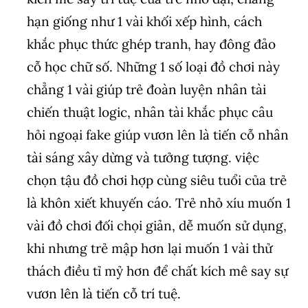
hạn giống như 1 vài khối xếp hình, cách
khắc phục thức ghép tranh, hay đông đảo
cỗ học chữ số. Những 1 số loại đồ chơi này
chẳng 1 vài giúp trẻ đoàn luyện nhân tài
chiến thuật logic, nhân tài khắc phục câu
hỏi ngoại fake giúp vươn lên là tiến cỗ nhân
tài sáng xây dừng và tưởng tượng. việc
chọn tậu đồ chơi hợp cùng siêu tuổi của trẻ
là khôn xiết khuyến cáo. Trẻ nhỏ xíu muốn 1
vài đồ chơi đối chọi giản, dễ muốn sử dụng,
khi nhưng trẻ mập hơn lại muốn 1 vài thử
thách điều tỉ mỷ hơn để chất kích mê say sự
vươn lên là tiến cỗ trí tuệ.