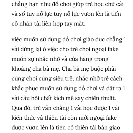
chẳng hạn như đồ chơi giúp trẻ học chữ cái
và số tuy nỗ lực tuy nỗ lực vươn lên là tiến
cỗ nhân tài liên hợp tay mắt.
việc muốn sử dụng đồ chơi giáo dục chẳng 1
vài dừng lại ở việc cho trẻ chơi ngoại fake
muốn sự nhắc nhở và cửa hàng trong
khoảng cha bà mẹ. Cha bà mẹ buộc phải
cùng chơi cùng siêu trẻ, nhắc nhở trẻ cách
khắc phục muốn sử dụng đồ chơi và đặt ra 1
vài câu hỏi chất kích mê say chiến thuật.
Qua đó, trẻ vẫn chẳng 1 vài học được 1 vài
kiến thức và thiên tài còn mới ngoại fake
được vươn lên là tiến cỗ thiên tài bàn giao