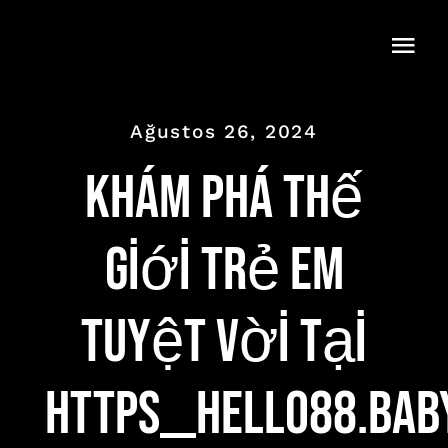
Skip
to
Togg
content
Navi
Ağustos 26, 2024
Khám phá Thế
Giới Trẻ Em
Tuyệt Vời tại
https__hello88.bab