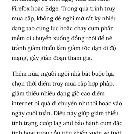
Firefox hoặc Edge. Trong quá trình truy
mua cập, không đề nghị mở rất kỳ nhiều
dạng tab cùng lúc hoặc chạy cụm phần
mềm di chuyển xuống đồng thời để né
tránh giảm thiểu làm giảm tốc dạn dĩ độ
mạng, gây gián đoạn tham gia.
Thêm nữa, người ngôi nhà bắt buộc lựa
chọn thời điểm truy mua cập hợp pháp,
giảm thiểu nhiều dạng giờ cao điểm
internet bị quá di chuyển như tối hoặc vào
ngày cuối tuần. Điều này giúp giảm thiểu
tình trạng cướp lag and bảo hành cụm đặc
tính hoạt rượu cồn tiêu khiển suôn sẻ tuột