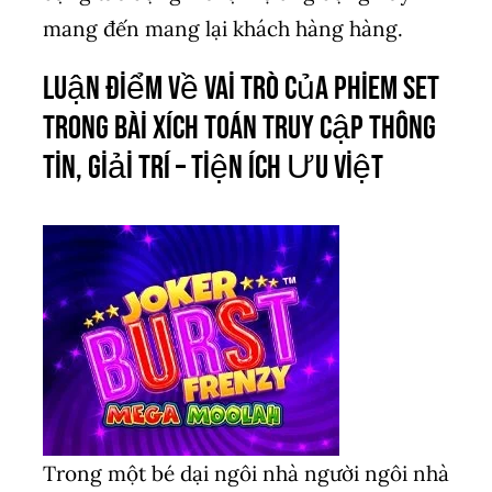
mang đến mang lại khách hàng hàng.
Luận Điểm Về Vai Trò Của phiem set
Trong bài xích toán Truy Cập Thông
Tin, Giải Trí – Tiện Ích Ưu Việt
Trong một bé dại ngôi nhà người ngôi nhà