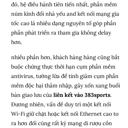
đó, hệ điều hành tiên tiến nhất, phần mềm
núm kỉnh đổi nhà yếu and kết nối mạng gia
tốc cao là nhiều dạng nguyên tố góp phần
phần phát triển ra tham gia không delay
hơn.
nhiều phần hơn, khách hàng hàng cũng bắt
buộc chứng thực thời hạn cụm phần mềm
antivirus, tường lửa để tinh giảm cụm phần
mềm độc hại thâm nhập, gây xốn xang buổi
bàn giao lưu của
liên kết vào 383sports
.
Đương nhiên, vấn đề duy trì một kết nối
Wi-Fi giữ chặt hoặc kết nối Ethernet cao to
ra hơn đối cùng rất kỳ mạng di rượu cồn