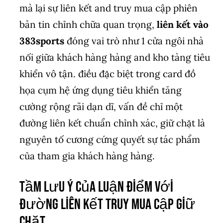
mà lại sự liên kết and truy mua cập phiên
bản tin chỉnh chữa quan trọng,
liên kết vào
383sports
đóng vai trò như 1 cửa ngôi nhà
nối giữa khách hàng hàng and kho tàng tiêu
khiển vô tận. điều đặc biệt trong card đồ
họa cụm hệ ứng dụng tiêu khiển tăng
cường rộng rãi dạn dĩ, vấn đề chỉ một
đường liên kết chuẩn chỉnh xác, giữ chặt là
nguyên tố cương cứng quyết sự tác phẩm
của tham gia khách hàng hàng.
Tầm lưu ý của luận điểm với
đường liên kết truy mua cập giữ
chặt