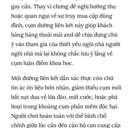
gay cấn. Thay vì chưng đề nghị hưởng thụ
hoặc quan ngại về sự truy mua cập đủng
đỉnh, cụm đường liên kết này giúp khách
hàng hàng thoải mái and dễ chịu đựng chú
ý vào tham gia của thiết yếu ngôi nhà người
ngôi nhà mà lại không chắc lưu ý lắng về
cụm luận điểm khoa học.
Một đường liên kết dẫn xác thực còn chữ
tín ác ôn liệu bốn nhân, giảm thiểu cụm mối
bắt nạt dọa về lừa đảo, mất cước, hoặc phá
hoại trong khoảng cụm phần mềm độc hại.
Người chơi hoàn toàn với thể bình chổ
chính giữa lúc cần đến căn hộ cao cung cấp