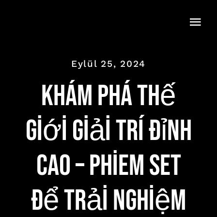
Skip
to
Togg
content
Navi
Eylül 25, 2024
Khám Phá Thế
Giới Giải Trí Đỉnh
Cao – phiem set
để Trải Nghiệm