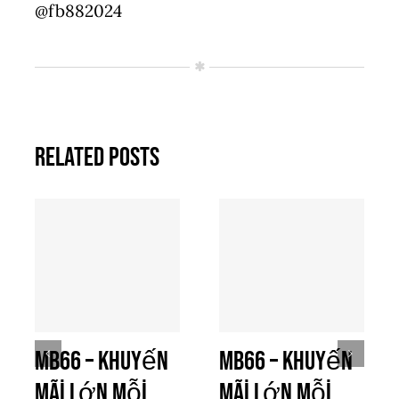
@fb882024
Related Posts
MB66 – Khuyến
MB66 – Khuyến
Mãi Lớn Mỗi
Mãi Lớn Mỗi