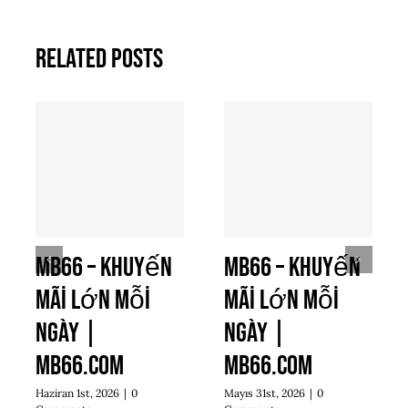
Related Posts
MB66 – Khuyến
MB66 – Khuyến
Mãi Lớn Mỗi
Mãi Lớn Mỗi
Ngày |
Ngày |
MB66.COM
MB66.COM
Haziran 1st, 2026
|
0
Mayıs 31st, 2026
|
0