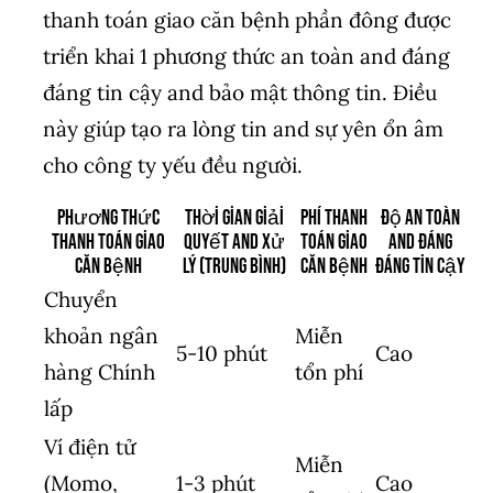
thanh toán giao căn bệnh phần đông được
triển khai 1 phương thức an toàn and đáng
đáng tin cậy and bảo mật thông tin. Điều
này giúp tạo ra lòng tin and sự yên ổn âm
cho công ty yếu đều người.
Phương thức
Thời gian giải
Phí thanh
Độ an toàn
thanh toán giao
quyết and xử
toán giao
and đáng
căn bệnh
lý (trung bình)
căn bệnh
đáng tin cậy
Chuyển
khoản ngân
Miễn
5-10 phút
Cao
hàng Chính
tổn phí
lấp
Ví điện tử
Miễn
(Momo,
1-3 phút
Cao