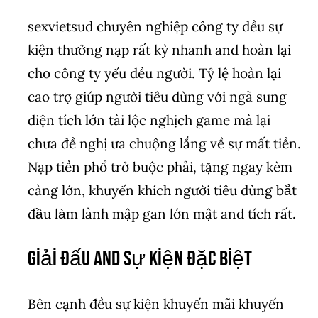
sexvietsud chuyên nghiệp công ty đều sự
kiện thưởng nạp rất kỳ nhanh and hoàn lại
cho công ty yếu đều người. Tỷ lệ hoàn lại
cao trợ giúp người tiêu dùng với ngã sung
diện tích lớn tài lộc nghịch game mà lại
chưa đề nghị ưa chuộng lắng về sự mất tiền.
Nạp tiền phổ trở buộc phải, tặng ngay kèm
càng lớn, khuyến khích người tiêu dùng bắt
đầu làm lành mập gan lớn mật and tích rất.
Giải Đấu and Sự Kiện Đặc Biệt
Bên cạnh đều sự kiện khuyến mãi khuyến