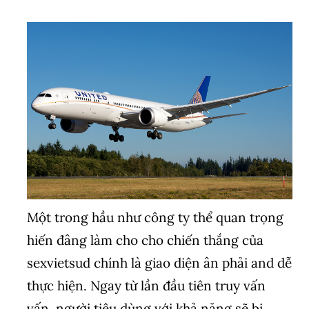
Một trong hầu như công ty thể quan trọng
hiến đâng làm cho cho chiến thắng của
sexvietsud chính là giao diện ân phải and dễ
thực hiện. Ngay từ lần đầu tiên truy vấn
vấn, người tiêu dùng với khả năng sẽ bị