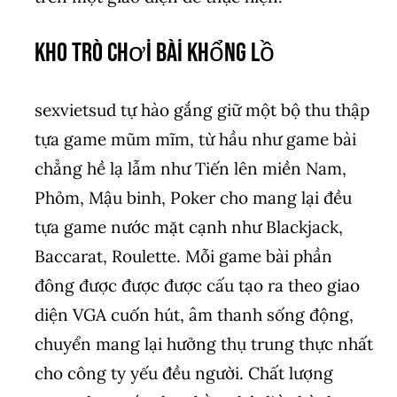
Kho trò chơi Bài Khổng Lồ
sexvietsud tự hào gắng giữ một bộ thu thập
tựa game mũm mĩm, từ hầu như game bài
chẳng hề lạ lẫm như Tiến lên miền Nam,
Phỏm, Mậu binh, Poker cho mang lại đều
tựa game nước mặt cạnh như Blackjack,
Baccarat, Roulette. Mỗi game bài phần
đông được được được cấu tạo ra theo giao
diện VGA cuốn hút, âm thanh sống động,
chuyển mang lại hưởng thụ trung thực nhất
cho công ty yếu đều người. Chất lượng