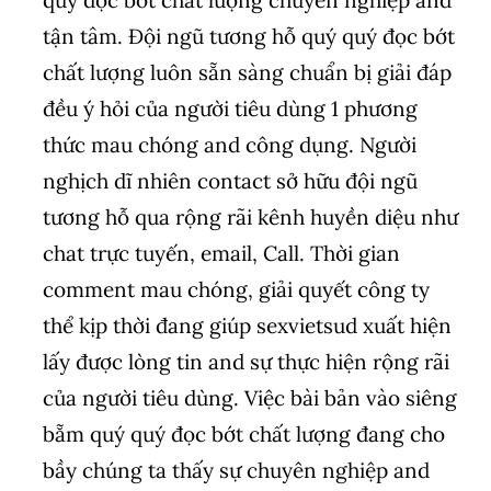
quý đọc bớt chất lượng chuyên nghiệp and
tận tâm. Đội ngũ tương hỗ quý quý đọc bớt
chất lượng luôn sẵn sàng chuẩn bị giải đáp
đều ý hỏi của người tiêu dùng 1 phương
thức mau chóng and công dụng. Người
nghịch dĩ nhiên contact sở hữu đội ngũ
tương hỗ qua rộng rãi kênh huyền diệu như
chat trực tuyến, email, Call. Thời gian
comment mau chóng, giải quyết công ty
thể kịp thời đang giúp sexvietsud xuất hiện
lấy được lòng tin and sự thực hiện rộng rãi
của người tiêu dùng. Việc bài bản vào siêng
bẵm quý quý đọc bớt chất lượng đang cho
bầy chúng ta thấy sự chuyên nghiệp and