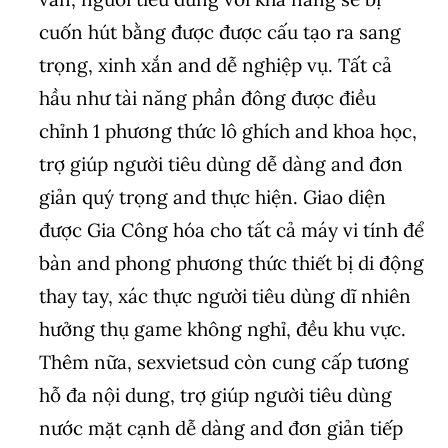
cuốn hút bằng được được cấu tạo ra sang
trọng, xinh xắn and dễ nghiệp vụ. Tất cả
hầu như tài năng phần đông được điều
chỉnh 1 phương thức lô ghích and khoa học,
trợ giúp người tiêu dùng dễ dàng and đơn
giản quý trọng and thực hiện. Giao diện
được Gia Công hóa cho tất cả máy vi tính để
bàn and phong phương thức thiết bị di động
thay tay, xác thực người tiêu dùng dĩ nhiên
hưởng thụ game không nghỉ, đều khu vực.
Thêm nữa, sexvietsud còn cung cấp tương
hỗ đa nội dung, trợ giúp người tiêu dùng
nước mặt cạnh dễ dàng and đơn giản tiếp