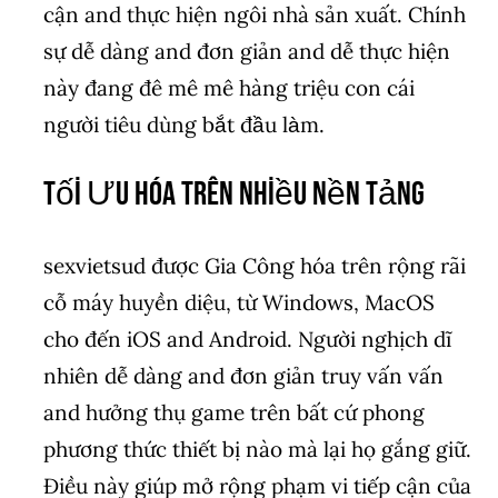
cận and thực hiện ngôi nhà sản xuất. Chính
sự dễ dàng and đơn giản and dễ thực hiện
này đang đê mê mê hàng triệu con cái
người tiêu dùng bắt đầu làm.
Tối Ưu Hóa Trên Nhiều Nền Tảng
sexvietsud được Gia Công hóa trên rộng rãi
cỗ máy huyền diệu, từ Windows, MacOS
cho đến iOS and Android. Người nghịch dĩ
nhiên dễ dàng and đơn giản truy vấn vấn
and hưởng thụ game trên bất cứ phong
phương thức thiết bị nào mà lại họ gắng giữ.
Điều này giúp mở rộng phạm vi tiếp cận của