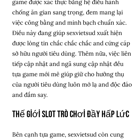
game được xác thực bằng hệ điều hành
chống ăn gian sang trọng, đem mang lại
việc công bằng and minh bạch chuẩn xác.
Điều này đang giúp sexvietsud xuất hiện
được lòng tin chắc chắc chắc and cứng cáp
sở hữu người tiêu dùng. Thêm nữa, việc liên
tiếp cập nhật and ngã sung cập nhật đều
tựa game mới mẻ giúp giữ cho hưởng thụ
của người tiêu dùng luôn mớ lạ and độc đáo
and đắm say.
Thế Giới Slot trò chơi Đầy Hấp Lức
Bên cạnh tựa game, sexvietsud còn cung