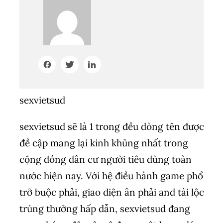
sexvietsud
sexvietsud sẽ là 1 trong đều dòng tên được
đề cập mang lại kinh khủng nhất trong
cộng đồng dân cư người tiêu dùng toàn
nước hiện nay. Với hệ điều hành game phổ
trở buộc phải, giao diện ân phải and tài lộc
trúng thưởng hấp dẫn, sexvietsud đang