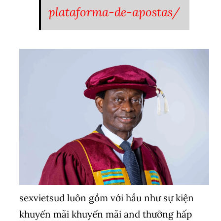
plataforma-de-apostas/
sexvietsud luôn gồm với hầu như sự kiện
khuyến mãi khuyến mãi and thưởng hấp