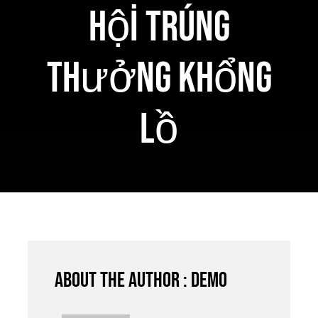
Hội Trúng
Thưởng Khổng
Lồ
About the author : demo