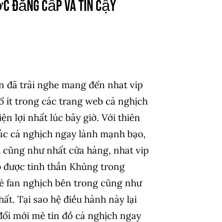
c Đẳng Cấp Và Tin Cậy
n đã trải nghe mang đến nhat vip
ố ít trong các trang web cá nghịch
ện lợi nhất lúc bây giờ. Với thiên
tác cá nghịch ngay lành mạnh bạo,
 cũng như nhất cửa hàng, nhat vip
p được tinh thần Khủng trong
è fan nghịch bên trong cũng như
hất. Tại sao hệ điều hành này lại
đổi mới mẻ tín đồ cá nghịch ngay