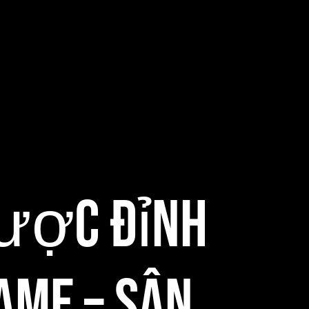
Cược Đỉnh
ame – Sân