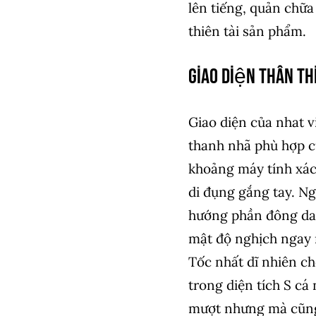
lên tiếng, quản chữa
thiên tài sản phẩm.
Giao Diện Thân T
Giao diện của nhat v
thanh nhã phù hợp cù
khoảng máy tính xá
di đụng gắng tay. N
hướng phần đông da
mật độ nghịch ngay 
Tốc nhất dĩ nhiên c
trong diện tích S c
mượt nhưng mà cũng 