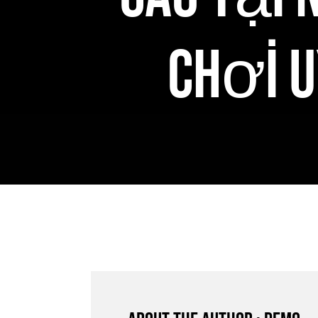
Chơi U