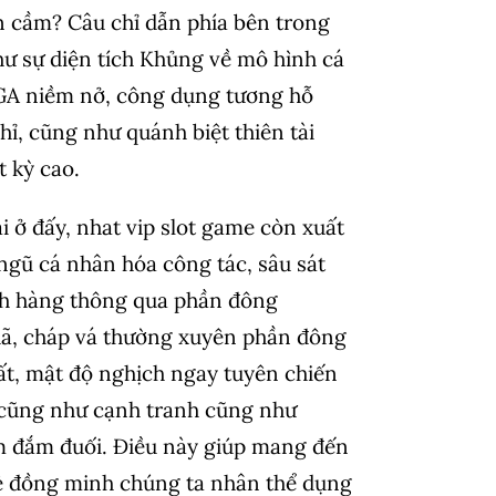
 cầm? Câu chỉ dẫn phía bên trong
ư sự diện tích Khủng về mô hình cá
GA niềm nở, công dụng tương hỗ
ỉ, cũng như quánh biệt thiên tài
t kỳ cao.
ại ở đấy, nhat vip slot game còn xuất
ngũ cá nhân hóa công tác, sâu sát
ch hàng thông qua phần đông
ã, cháp vá thường xuyên phần đông
t, mật độ nghịch ngay tuyên chiến
 cũng như cạnh tranh cũng như
m đắm đuối. Điều này giúp mang đến
ẻ đồng minh chúng ta nhân thể dụng