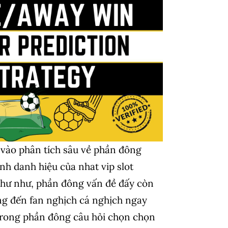
vào phân tích sâu về phần đông
nh danh hiệu của nhat vip slot
như như, phần đông vấn đề đấy còn
g đến fan nghịch cá nghịch ngay
trong phần đông câu hỏi chọn chọn