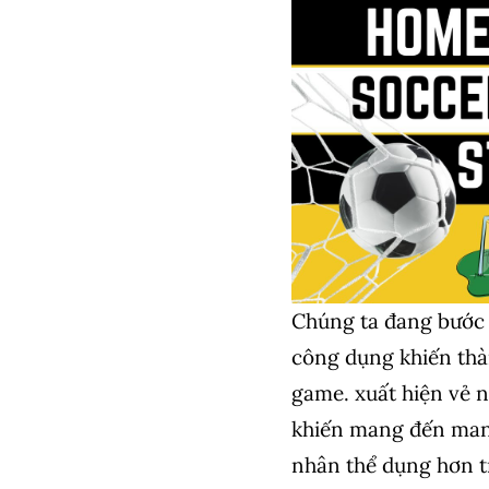
Chúng ta đang bước 
công dụng khiến thà
game. xuất hiện vẻ 
khiến mang đến man
nhân thể dụng hơn 