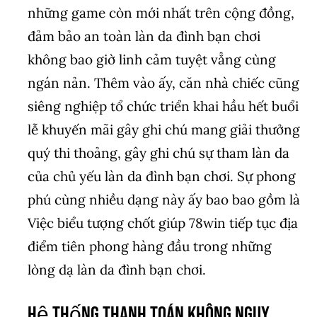
những game còn mới nhất trên cộng đồng,
đảm bảo an toàn làn da đình bạn chơi
không bao giờ linh cảm tuyệt vẳng cùng
ngán nản. Thêm vào ấy, căn nhà chiếc cũng
siêng nghiệp tổ chức triển khai hầu hết buổi
lễ khuyến mãi gây ghi chú mang giải thưởng
quý thi thoảng, gây ghi chú sự tham làn da
của chủ yếu làn da đình bạn chơi. Sự phong
phú cùng nhiều dạng này ấy bao bao gồm là
Việc biểu tượng chốt giúp 78win tiếp tục địa
điểm tiên phong hàng đầu trong những
lòng dạ làn da đình bạn chơi.
Hệ thống thanh toán không nguy