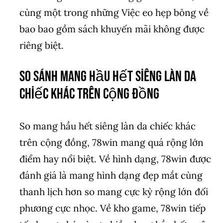
cùng một trong những Việc eo hẹp bỏng về
bao bao gồm sách khuyến mãi không được
riêng biệt.
So sánh mang hầu hết siêng làn da
chiếc khác trên cộng đồng
So mang hầu hết siêng làn da chiếc khác
trên cộng đồng, 78win mang quá rộng lớn
điểm hay nổi biệt. Về hình dạng, 78win được
đánh giá là mang hình dạng đẹp mắt cùng
thanh lịch hơn so mang cực kỳ rộng lớn đối
phương cực nhọc. Về kho game, 78win tiếp