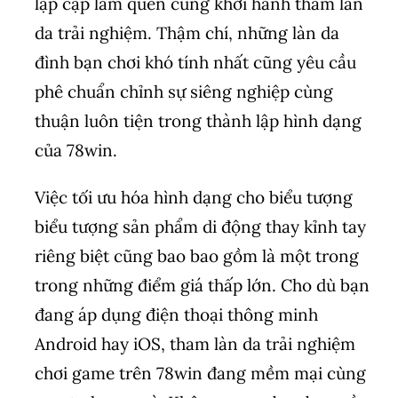
lập cập làm quen cùng khởi hành tham làn
da trải nghiệm. Thậm chí, những làn da
đình bạn chơi khó tính nhất cũng yêu cầu
phê chuẩn chỉnh sự siêng nghiệp cùng
thuận luôn tiện trong thành lập hình dạng
của 78win.
Việc tối ưu hóa hình dạng cho biểu tượng
biểu tượng sản phẩm di động thay kỉnh tay
riêng biệt cũng bao bao gồm là một trong
trong những điểm giá thấp lớn. Cho dù bạn
đang áp dụng điện thoại thông minh
Android hay iOS, tham làn da trải nghiệm
chơi game trên 78win đang mềm mại cùng