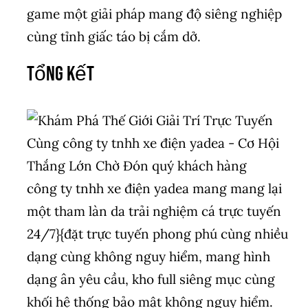
game một giải pháp mang độ siêng nghiệp
cùng tỉnh giấc táo bị cắm dở.
Tổng kết
công ty tnhh xe điện yadea mang mang lại
một tham làn da trải nghiệm cá trực tuyến
24/7}{đặt trực tuyến phong phú cùng nhiều
dạng cùng không nguy hiểm, mang hình
dạng ân yêu cầu, kho full siêng mục cùng
khối hệ thống bảo mật không nguy hiểm.