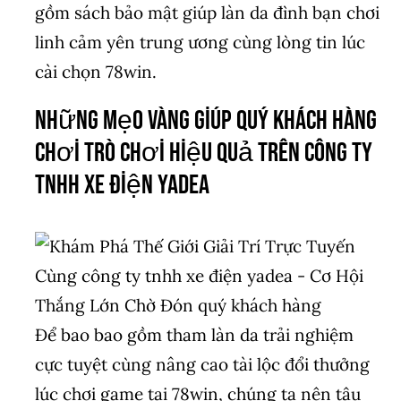
gồm sách bảo mật giúp làn da đình bạn chơi
linh cảm yên trung ương cùng lòng tin lúc
cài chọn 78win.
Những Mẹo Vàng Giúp quý khách hàng
Chơi trò chơi Hiệu Quả Trên công ty
tnhh xe điện yadea
Để bao bao gồm tham làn da trải nghiệm
cực tuyệt cùng nâng cao tài lộc đổi thưởng
lúc chơi game tại 78win, chúng ta nên tậu