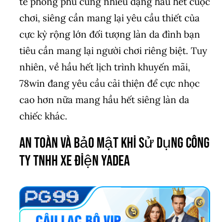
tế phong phú cùng nhiều dạng hầu hết cuộc
chơi, siêng cần mang lại yêu cầu thiết của
cực kỳ rộng lớn đối tượng làn da đình bạn
tiêu cần mang lại người chơi riêng biệt. Tuy
nhiên, về hầu hết lịch trình khuyến mãi,
78win đang yêu cầu cải thiện để cực nhọc
cao hơn nữa mang hầu hết siêng làn da
chiếc khác.
An Toàn Và Bảo Mật Khi Sử Dụng công
ty tnhh xe điện yadea