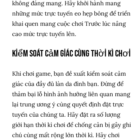
không đáng mang. Hãy khởi hành mang
những mức trực tuyến eo hẹp bỏng để triển
khai quen mang cuộc chơi Trước lúc nâng
cao mức trực tuyến lên.
Kiểm soát cảm giác cùng thời kì chơi
Khi chơi game, bạn đề xuất kiểm soát cảm
giác của đầy đủ làn da đình bạn. Đừng để
thảm bại lỗ hình ảnh hưởng liên quan mang
lại trung ương ý cùng quyết định đặt trực
tuyến của chúng ta. Hãy đặt ra số lượng
giới hạn thời kì chơi để chống cản bị gây ghi
chú cùng mất rộng lớn thời kì. Hãy chơi