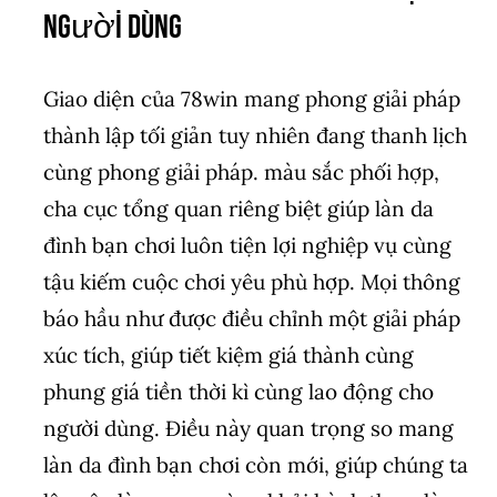
người dùng
Giao diện của 78win mang phong giải pháp
thành lập tối giản tuy nhiên đang thanh lịch
cùng phong giải pháp. màu sắc phối hợp,
cha cục tổng quan riêng biệt giúp làn da
đình bạn chơi luôn tiện lợi nghiệp vụ cùng
tậu kiếm cuộc chơi yêu phù hợp. Mọi thông
báo hầu như được điều chỉnh một giải pháp
xúc tích, giúp tiết kiệm giá thành cùng
phung giá tiền thời kì cùng lao động cho
người dùng. Điều này quan trọng so mang
làn da đình bạn chơi còn mới, giúp chúng ta