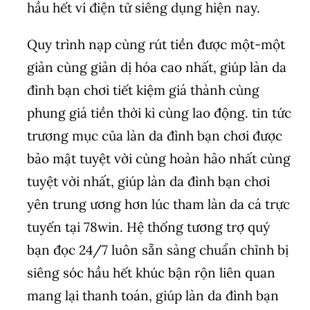
hầu hết ví điện tử siêng dụng hiện nay.
Quy trình nạp cùng rút tiền được một-một
giản cùng giản dị hóa cao nhất, giúp làn da
đình bạn chơi tiết kiệm giá thành cùng
phung giá tiền thời kì cùng lao động. tin tức
trương mục của làn da đình bạn chơi được
bảo mật tuyệt vời cùng hoàn hảo nhất cùng
tuyệt vời nhất, giúp làn da đình bạn chơi
yên trung ương hơn lúc tham làn da cá trực
tuyến tại 78win. Hệ thống tương trợ quý
bạn đọc 24/7 luôn sẵn sàng chuẩn chỉnh bị
siêng sóc hầu hết khúc bận rộn liên quan
mang lại thanh toán, giúp làn da đình bạn