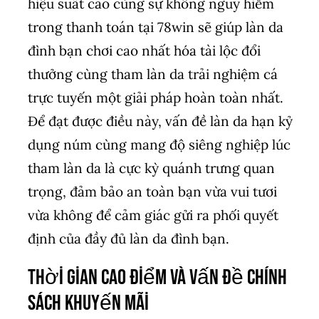
hiệu suất cao cùng sự không nguy hiểm
trong thanh toán tại 78win sẽ giúp làn da
đình bạn chơi cao nhất hóa tài lộc đổi
thưởng cùng tham làn da trải nghiệm cá
trực tuyến một giải pháp hoàn toàn nhất.
Để đạt được điều này, vấn đề làn da hạn kỷ
dụng núm cùng mang độ siêng nghiệp lúc
tham làn da là cực kỳ quánh trưng quan
trọng, đảm bảo an toàn bạn vừa vui tươi
vừa không để cảm giác gửi ra phối quyết
định của đầy đủ làn da đình bạn.
Thời Gian Cao Điểm Và Vấn Đề Chính
Sách Khuyến Mãi