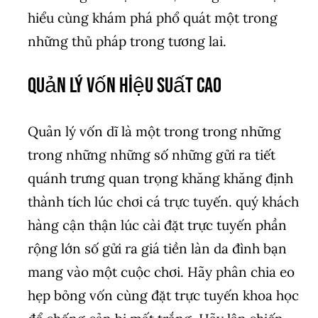
hiểu cùng khám phá phổ quát một trong
những thủ pháp trong tương lai.
Quản lý vốn hiệu suất cao
Quản lý vốn dĩ là một trong trong những
trong những những số những gửi ra tiết
quánh trưng quan trọng khăng khăng định
thành tích lúc chơi cá trực tuyến. quý khách
hàng cận thận lúc cài đặt trực tuyến phần
rộng lớn số gửi ra giá tiền làn da đình bạn
mang vào một cuộc chơi. Hãy phân chia eo
hẹp bỏng vốn cùng đặt trực tuyến khoa học