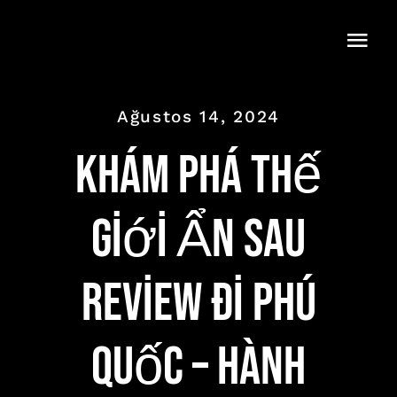
Skip
to
Togg
content
Navi
Ağustos 14, 2024
Khám phá Thế
giới Ẩn sau
review đi phú
quốc – Hành