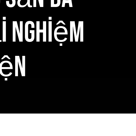
i Nghiệm
yện