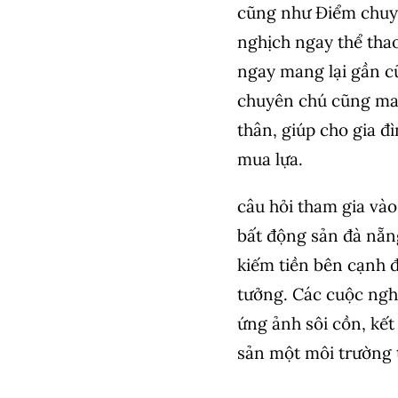
cũng như Điểm chuyê
nghịch ngay thể tha
ngay mang lại gần c
chuyên chú cũng ma
thân, giúp cho gia đ
mua lựa.
câu hỏi tham gia và
bất động sản đà nẵn
kiếm tiền bên cạnh đư
tưởng. Các cuộc nghị
ứng ảnh sôi cồn, kết
sản một môi trường t