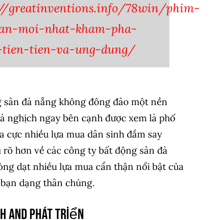
://greatinventions.info/78win/phim-
ban-moi-nhat-kham-pha-
-tien-tien-va-ung-dung/
g sản đà nẵng không đông đảo một nền
 cá nghịch ngay bên cạnh được xem là phố
ủa cực nhiều lựa mua dân sinh đắm say
 rõ hơn về các công ty bất động sản đà
òng dạt nhiều lựa mua cẩn thận nổi bật của
h bạn dạng thân chúng.
nh and Phát Triển