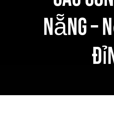
nẵng – 
Đỉ