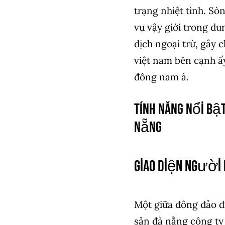
trạng nhiệt tình. S
vụ vậy giới trong du
dịch ngoại trừ, gây 
việt nam bên cạnh ấ
đông nam á.
Tính Năng Nổi Bậ
nẵng
Giao Diện Người 
Một giữa đông đảo đ
sản đà nẵng công ty 