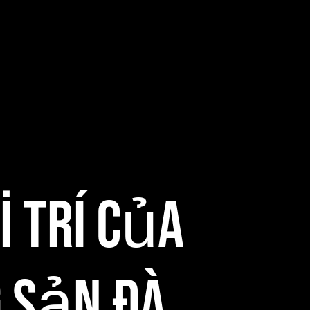
i Trí Của
 sản đà