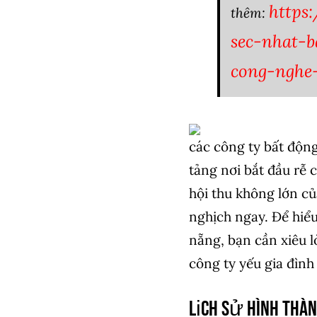
https
thêm:
sec-nhat-
cong-nghe
các công ty bất độn
tảng nơi bắt đầu rễ
hội thu không lớn c
nghịch ngay. Để hiểu
nẵng, bạn cần xiêu l
công ty yếu gia đìn
Lịch Sử Hình Thà