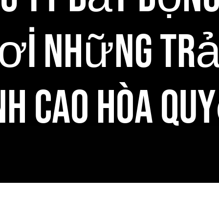
Nơi Những Trả
nh Cao Hòa Qu