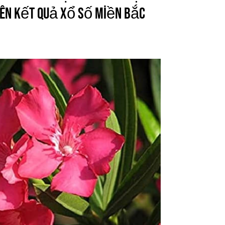
rên kết quả xổ số miền bắc