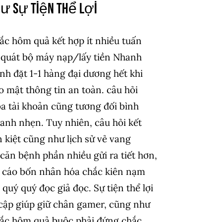
hư Sự tiện thể lợi
ắc hôm quả kết hợp ít nhiều tuấn
ao quát bộ máy nạp/lấy tiền Nhanh
ình đặt 1-1 hàng đại dương hết khi
 mật thông tin an toàn. câu hỏi
a tài khoản cũng tương đối bình
nh nhẹn. Tuy nhiên, câu hỏi kết
n kiệt cũng như lịch sử vẻ vang
căn bệnh phần nhiều gửi ra tiết hơn,
 cáo bốn nhân hóa chắc kiên nạm
 quý quý đọc giả đọc. Sự tiện thể lợi
 cập giúp giữ chân gamer, cũng như
bắc hôm quả buộc phải đứng chắc