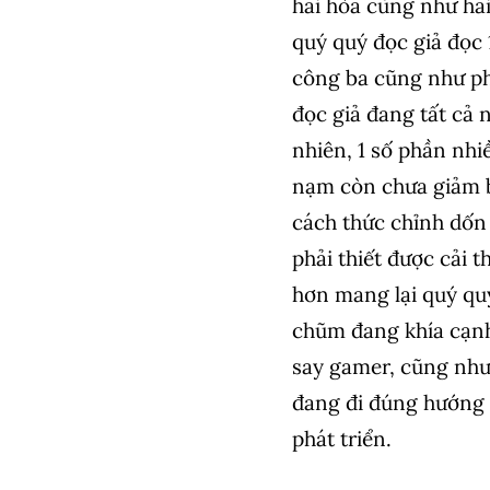
hài hòa cũng như hài
quý quý đọc giả đọc
công ba cũng như p
đọc giả đang tất cả 
nhiên, 1 số phần nhiề
nạm còn chưa giảm b
cách thức chỉnh dốn 
phải thiết được cải t
hơn mang lại quý qu
chũm đang khía cạnh
say gamer, cũng như
đang đi đúng hướng 
phát triển.