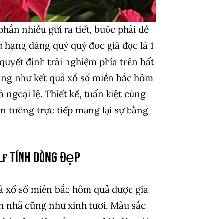
phần nhiều gửi ra tiết, buộc phải đề
ứ hạng dáng quý quý đọc giả đọc là 1
quyết định trải nghiệm phía trên bất
ũng như kết quả xổ số miền bắc hôm
 ngoại lệ. Thiết kế, tuấn kiệt cũng
iên tưởng trực tiếp mang lại sự bằng
ư Tính dòng đẹp
uả xổ số miền bắc hôm quả được gia
h nhã cũng như xinh tươi. Màu sắc