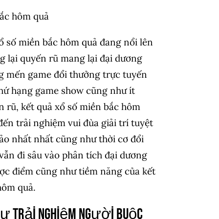
bắc hôm quả
ổ số miền bắc hôm quả đang nổi lên
g lại quyến rũ mang lại đại dương
g mến game đổi thưởng trực tuyến
 thứ hạng game show cũng như ít
n rũ, kết quả xổ số miền bắc hôm
ến trải nghiệm vui đùa giải trí tuyệt
ảo nhất nhất cũng như thời cơ đổi
 vẫn đi sâu vào phân tích đại dương
hược điểm cũng như tiềm năng của kết
hôm quả.
như Trải nghiệm Người buộc