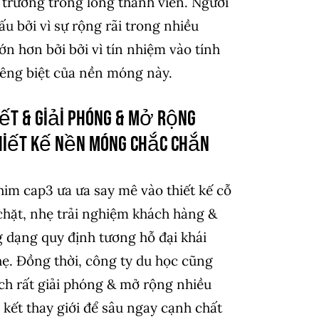
 trưởng trong lòng thành viên. Người
ấu bởi vì sự rộng rãi trong nhiều
ớn hơn bởi bởi vì tín nhiệm vào tính
iêng biệt của nền móng này.
ết & giải phóng & mở rộng
hiết kế nền móng chắc chắn
him cap3 ưa ưa say mê vào thiết kế cỗ
hặt, nhẹ trải nghiệm khách hàng &
 dạng quy định tương hỗ đại khái
hẹ. Đồng thời, công ty du học cũng
ch rất giải phóng & mở rộng nhiều
kết thay giới để sâu ngay cạnh chất