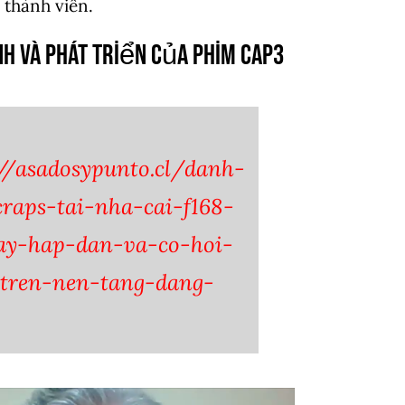
thành viên.
nh Và Phát Triển Của phim cap3
://asadosypunto.cl/danh-
raps-tai-nha-cai-f168-
day-hap-dan-va-co-hoi-
-tren-nen-tang-dang-