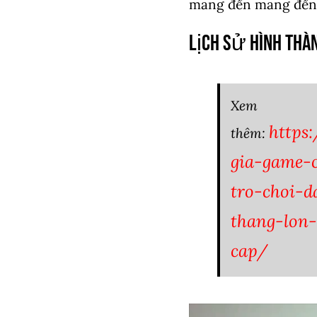
mang đến mang đến 
Lịch Sử Hình Thà
Xem
https
thêm:
gia-game-c
tro-choi-
thang-lon
cap/