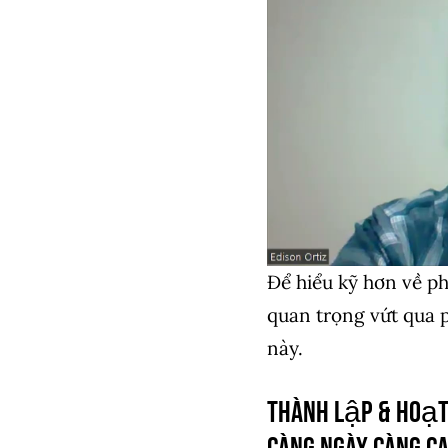
Để hiểu kỹ hơn về p
quan trọng vứt qua 
này.
Thành lập & hoạ