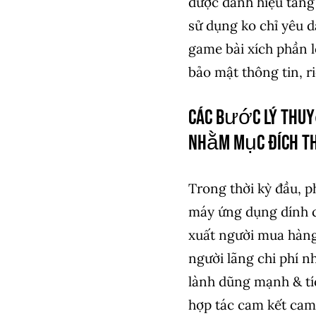
được danh hiệu tăng
sử dụng ko chỉ yêu d
game bài xích phần l
bảo mật thông tin, r
Các bước lý thuy
nhằm mục đích t
Trong thời kỳ đầu, p
máy ứng dụng dính c
xuất người mua hàng
người lãng chi phí n
lành dũng mạnh & tí
hợp tác cam kết cam 