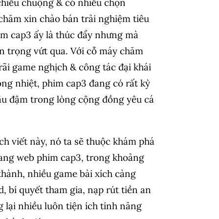
 chiều chuộng & có nhiều chọn
hăm xin chào bán trải nghiệm tiêu
im cap3 ấy là thúc đẩy nhưng mà
 trọng vứt qua. Với cỗ máy chăm
 rãi game nghịch & công tác đại khái
ồng nhiệt, phim cap3 đang có rất kỳ
âu đậm trong lòng cộng đồng yêu cá
ch viết này, nó ta sẽ thuộc khám phá
rang web phim cap3, trong khoảng
 thành, nhiều game bài xích càng
 bí quyết tham gia, nạp rút tiền an
lại nhiều luôn tiện ích tính năng