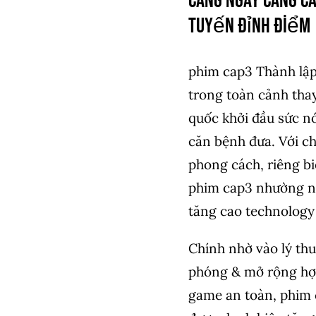
càng ngày càng c
tuyến đỉnh điểm
phim cap3 Thành lập
trong toàn cảnh thay
quốc khởi đầu sức 
căn bệnh đưa. Với c
phong cách, riêng bi
phim cap3 nhường n
tăng cao technology
Chính nhờ vào lý thu
phóng & mở rộng hợp
game an toàn, phim 