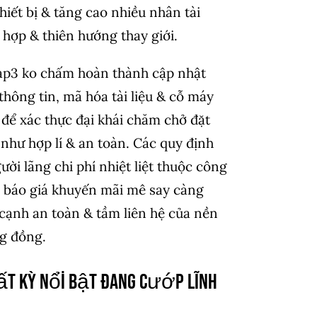
hiết bị & tăng cao nhiều nhân tài
 hợp & thiên hướng thay giới.
ap3 ko chấm hoàn thành cập nhật
hông tin, mã hóa tài liệu & cỗ máy
để xác thực đại khái chăm chở đặt
như hợp lí & an toàn. Các quy định
ười lãng chi phí nhiệt liệt thuộc công
 báo giá khuyến mãi mê say càng
cạnh an toàn & tầm liên hệ của nền
g đồng.
ất kỳ nổi bật đang cướp lĩnh