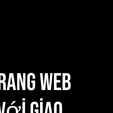
Trang Web
ới Giao