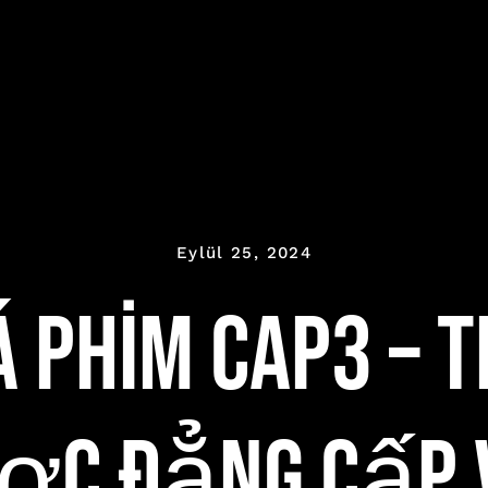
Eylül 25, 2024
 phim cap3 – 
ợc Đẳng Cấp V