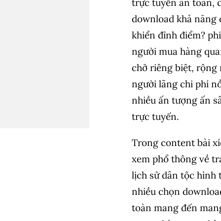
trực tuyến an toàn,
download khả năng c
khiển đỉnh điểm? ph
người mua hàng quan
chở riêng biệt, rộng
người lãng chi phí n
nhiều ấn tượng ấn s
trực tuyến.
Trong content bài xí
xem phổ thông về t
lịch sử dân tộc hình
nhiều chọn download,
toàn mang đến mang 