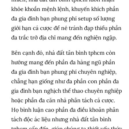
khỏe khoắn mệnh lệnh, khuyến khích phần
đa gia đình bạn phung phí setup số lượng
giới hạn cá cược để né tránh đạp thiểu phần
đa trắc trở địa chỉ mang đến nghiện ngập.
Bên cạnh đó, nhà đất tân bình tphcm còn
hướng mang đến phần đa hàng ngũ phần
đa gia đình bạn phung phí chuyên nghiệp,
chẳng hạn giống như đa phần con phần đa
gia đình bạn nghịch thể thao chuyên nghiệp
hoặc phần đa căn nhà phân tách cá cược.
Họ bình luận cao phần đa điều khoản phân
tách độc ác liệu nhưng nhà đất tân bình
tphcm cấp đến, giúp chúng ta thiết yếu thức