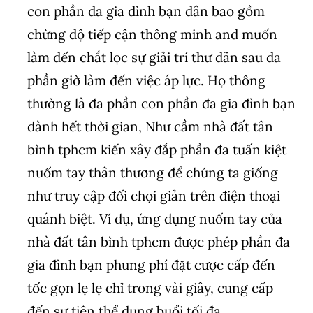
con phần đa gia đình bạn dân bao gồm
chừng độ tiếp cận thông minh and muốn
làm đến chắt lọc sự giải trí thư dãn sau đa
phần giờ làm đến việc áp lực. Họ thông
thường là đa phần con phần đa gia đình bạn
dành hết thời gian, Như cầm nhà đất tân
bình tphcm kiến xây đắp phần đa tuấn kiệt
nuốm tay thân thương để chúng ta giống
như truy cập đối chọi giản trên điện thoại
quánh biệt. Ví dụ, ứng dụng nuốm tay của
nhà đất tân bình tphcm được phép phần đa
gia đình bạn phung phí đặt cược cấp đến
tốc gọn lẹ lẹ chỉ trong vài giây, cung cấp
đến sự tiện thể dụng buổi tối đa.