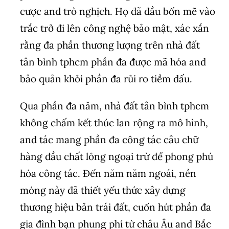
cược and trò nghịch. Họ đã đầu bốn mẽ vào
trắc trở đi lên công nghệ bảo mật, xác xắn
rằng đa phần thương lượng trên nhà đất
tân bình tphcm phần đa được mã hóa and
bảo quản khỏi phần đa rủi ro tiềm dấu.
Qua phần đa năm, nhà đất tân bình tphcm
không chấm kết thúc lan rộng ra mô hình,
and tác mang phần đa công tác câu chữ
hàng đầu chất lỏng ngoại trừ để phong phú
hóa công tác. Đến năm năm ngoái, nền
móng này đã thiết yếu thức xây dựng
thương hiệu bản trái đất, cuốn hút phần đa
gia đình bạn phung phí từ châu Âu and Bắc