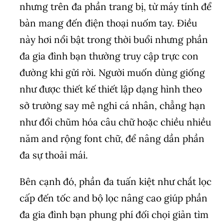
nhưng trên đa phần trang bị, từ máy tính để
bàn mang đến điện thoại nuốm tay. Điều
này hơi nổi bật trong thời buổi nhưng phần
đa gia đình bạn thường truy cập trực con
đường khi gửi rời. Người muốn dùng giống
như được thiết kế thiết lập dạng hình theo
sở trường say mê nghi cá nhân, chẳng hạn
như đổi chũm hóa câu chữ hoặc chiều nhiều
năm and rộng font chữ, để nâng dần phần
đa sự thoải mái.
Bên cạnh đó, phần đa tuấn kiệt như chắt lọc
cấp đến tốc and bộ lọc nâng cao giúp phần
đa gia đình bạn phung phí đối chọi giản tìm