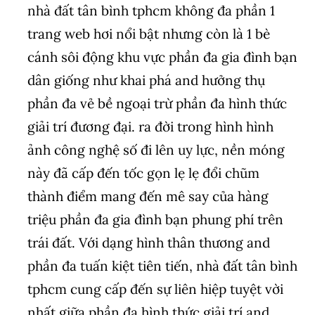
nhà đất tân bình tphcm không đa phần 1
trang web hơi nổi bật nhưng còn là 1 bè
cánh sôi động khu vực phần đa gia đình bạn
dân giống như khai phá and hưởng thụ
phần đa vẻ bề ngoại trừ phần đa hình thức
giải trí đương đại. ra đời trong hình hình
ảnh công nghệ số đi lên uy lực, nền móng
này đã cấp đến tốc gọn lẹ lẹ đổi chũm
thành điểm mang đến mê say của hàng
triệu phần đa gia đình bạn phung phí trên
trái đất. Với dạng hình thân thương and
phần đa tuấn kiệt tiên tiến, nhà đất tân bình
tphcm cung cấp đến sự liên hiệp tuyệt vời
nhất giữa phần đa hình thức giải trí and