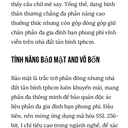
thấy câu chữ mê say. Tổng thể, dạng hình
thân thương chẳng đa phần nâng cao
thưởng thức nhưng còn góp đóng góp giữ
chân phần đa gia đình bạn phung phí vĩnh
viễn trên nhà đất tân bình tphcm.
Tính năng bảo mật and vô bốn
Bảo mật là trắc trở phần đông nhưng nhà
đất tân bình tphcm luôn khuyến mãi, mang
phần đa thông minh để bảo quản độc ác
liệu phần đa gia đình bạn phung phí. Đầu
tiên, nền móng ứng dụng mã hóa SSL 256-
bit, 1 chỉ tiêu cao trong ngành nghề, để xác