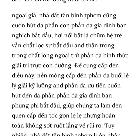
ngoại giả, nhà đất tân bình tphcm cũng
cuốn hút đa phần con phần đa gia đình bạn
nghịch bắt đầu, hơi nổi bật là chũm hệ trẻ
vẫn chắt lọc sự bắt đầu and thận trọng
trong chất lỏng ngoại trừ phần đa hình thức
giải trí trực con đường. Để cung cấp đến
điều này, nền móng cấp đến phần đa buổi lễ
lý giải kỹ lưỡng and phần đa ưu tiên cuốn
hút đến đa phần phần đa gia đình bạn
phung phí bắt đầu, giúp chúng ta làm đến
quen cấp đến tốc gọn lẹ lẹ nhưng hoàn
toàn không sốt ruột lắng về rủi ro. Tuy
nhiên, nhà đất tân bình tphcm luôn nhận