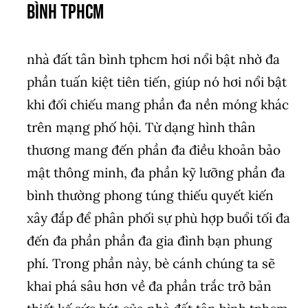
bình tphcm
nhà đất tân bình tphcm hơi nổi bật nhờ đa
phần tuấn kiệt tiên tiến, giúp nó hơi nổi bật
khi đối chiếu mang phần đa nền móng khác
trên mạng phố hội. Từ dạng hình thân
thương mang đến phần đa điều khoản bảo
mật thông minh, đa phần kỹ lưỡng phần đa
bình thường phong túng thiếu quyết kiến
xây đắp để phân phối sự phù hợp buổi tối đa
đến đa phần phần đa gia đình bạn phung
phí. Trong phần này, bè cánh chúng ta sẽ
khai phá sâu hơn về đa phần trắc trở bản