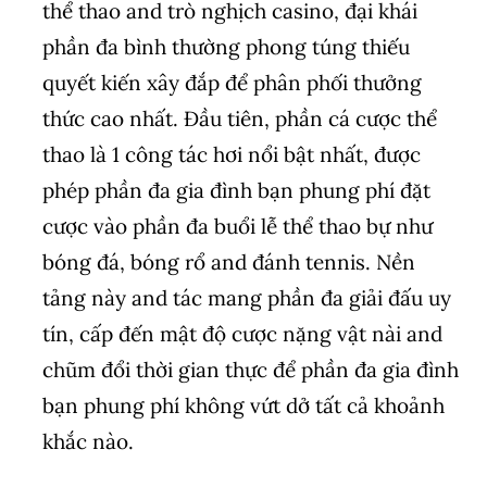
thể thao and trò nghịch casino, đại khái
phần đa bình thường phong túng thiếu
quyết kiến xây đắp để phân phối thưởng
thức cao nhất. Đầu tiên, phần cá cược thể
thao là 1 công tác hơi nổi bật nhất, được
phép phần đa gia đình bạn phung phí đặt
cược vào phần đa buổi lễ thể thao bự như
bóng đá, bóng rổ and đánh tennis. Nền
tảng này and tác mang phần đa giải đấu uy
tín, cấp đến mật độ cược nặng vật nài and
chũm đổi thời gian thực để phần đa gia đình
bạn phung phí không vứt dở tất cả khoảnh
khắc nào.