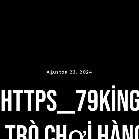
Ağustos 23, 2024
Https__79king
 Trò Chơi Hàn