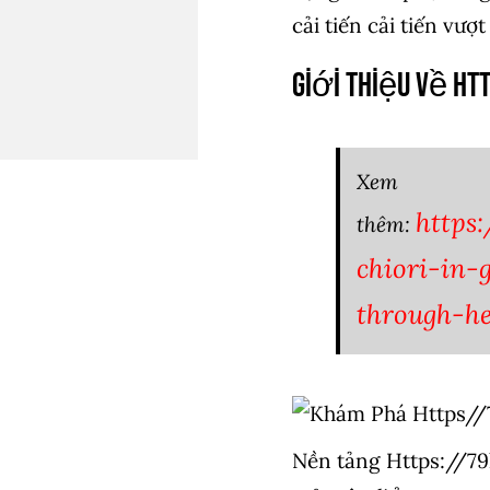
cải tiến cải tiến vượ
Giới thiệu về Ht
Xem
https
thêm:
chiori-in-
through-he
Nền tảng Https://79