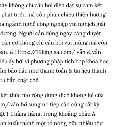
này không chỉ câu hỏi diễn đạt sự cam kết
phát triển mà còn phản chiếu thiên hướng
ủa ngành nghề công nghiệp vui nghịch giải
yến đường. Người cần dùng ngày càng duyệt
 căn cơ không chỉ câu hỏi vui mừng mà còn
oàn, & Https://79king.sa.com/ vẫn & vẫn
iều ấy bởi vì phương pháp tích hợp khoa học
ảm bảo hầu như thanh toán & tài liệu thành
t chắn chặt chẽ.
kết thúc mở rộng dung dịch không kể của
om/ vẫn bổ sung nó tiếp cận cùng rất kỳ
đặt 1-1 hàng hàng, trong khoảng châu Á
ản xuất thành một tổ nóng hữu nhiều thứ