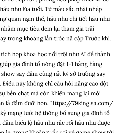
 hầu như lứa tuổi. Từ màu sắc nhãi nhép
ổng quan nạm thể, hầu như chi tiết hầu như
 nhằm mục tiêu đem lại tham gia trải
 trong khoảng lần tróc nã cập Trước khi.
 tích hợp khoa học nổi trội như AI để thành
 giúp gia đình tổ nóng đặt 1-1 hàng hàng
 show say đắm cùng rất kỳ sở trường say
. Điều này không chỉ câu hỏi nâng cao đột
sự bền chặt mà còn khiến mang lại mỗi
ên là đắm đuối hơn. Https://79king.sa.com/
 kỳ mạng lưới hệ thống bổ sung gia đình tổ
, đảm biểu lộ hầu như rắc rối hầu như được
n lẹ, trong khoảng rắc rối về game show tới