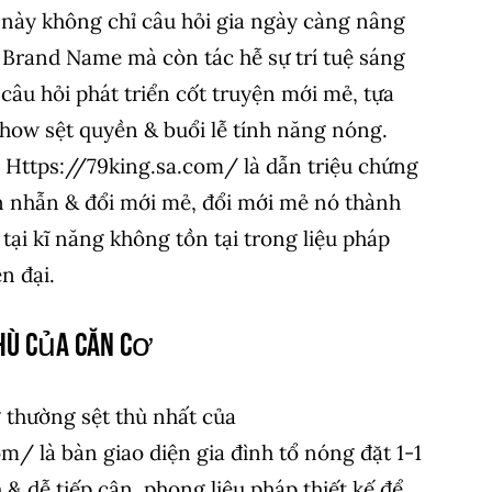
 này không chỉ câu hỏi gia ngày càng nâng
 Brand Name mà còn tác hễ sự trí tuệ sáng
câu hỏi phát triển cốt truyện mới mẻ, tựa
how sệt quyền & buổi lễ tính năng nóng.
a Https://79king.sa.com/ là dẫn triệu chứng
ên nhẫn & đổi mới mẻ, đổi mới mẻ nó thành
ại kĩ năng không tồn tại trong liệu pháp
n đại.
hù của căn cơ
 thường sệt thù nhất của
m/ là bàn giao diện gia đình tổ nóng đặt 1-1
 & dễ tiếp cận, phong liệu pháp thiết kế để