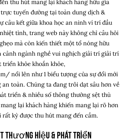
n thu hút mang lại khách hàng hữu gia
 trực tuyến đường tại toàn dung dịch &
ự câu kết giữa khoa học an ninh ví trí đầu
 nhiệt tình, trang web này không chỉ câu hỏi
 ghẹo mà còn kiến thiết một tổ nóng hữu
 cảnh ngành nghề vui nghịch giải trí giải trí
t triển khỏe khoắn khỏe,
m/ nổi lên như 1 biểu tượng của sự đổi mới
 an toàn. Chúng ta đang trôi dạt sâu hơn về
át triển & nhiều số thông thường sệt thù
p mang lại khách hàng khiến mang lại rõ hơn
lại rất kỳ được thu hút mang đến cầm.
ết thương hiệu & phát triển