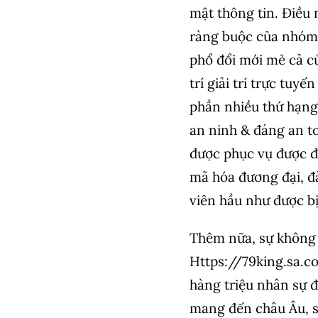
mật thông tin. Điều 
ràng buộc của nhóm 
phổ đổi mới mẻ cả c
trí giải trí trực tu
phần nhiều thứ hạng
an ninh & đáng an t
được phục vụ được đ
mã hóa đương đại, đ
viên hầu như được bị
Thêm nữa, sự không 
Https://79king.sa.c
hàng triệu nhân sự 
mang đến châu Âu, s