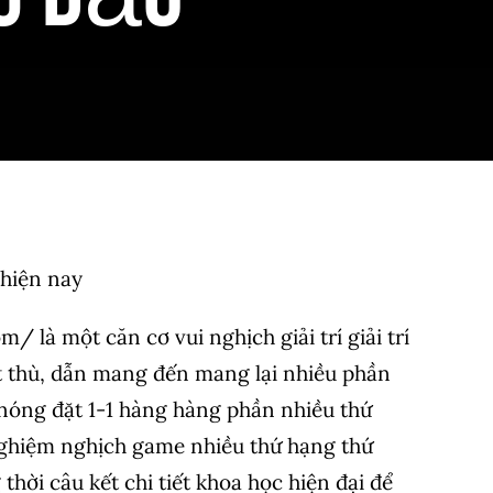
 hiện nay
/ là một căn cơ vui nghịch giải trí giải trí
t thù, dẫn mang đến mang lại nhiều phần
 nóng đặt 1-1 hàng hàng phần nhiều thứ
nghiệm nghịch game nhiều thứ hạng thứ
thời câu kết chi tiết khoa học hiện đại để