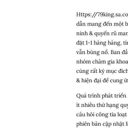
Https://79king.sa.c
dẫn mang đến một bầu
ninh & quyến rũ man
đặt 1-1 hàng hàng, 
vẫn bùng nổ. Ban đầu
nhóm chăm gia khoa h
cùng rất kỳ mục đích
& hiện đại để cung ứ
Quá trình phát triể
ít nhiều thứ hạng qu
câu hỏi công tía loa
phiên bản cập nhật li