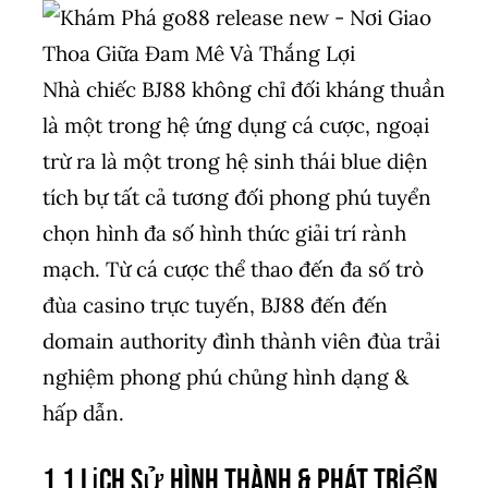
Nhà chiếc BJ88 không chỉ đối kháng thuần
là một trong hệ ứng dụng cá cược, ngoại
trừ ra là một trong hệ sinh thái blue diện
tích bự tất cả tương đối phong phú tuyển
chọn hình đa số hình thức giải trí rành
mạch. Từ cá cược thể thao đến đa số trò
đùa casino trực tuyến, BJ88 đến đến
domain authority đình thành viên đùa trải
nghiệm phong phú chủng hình dạng &
hấp dẫn.
1.1 Lịch Sử Hình Thành & Phát Triển