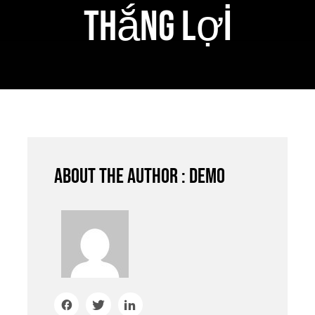
Thắng Lợi
About the author : demo