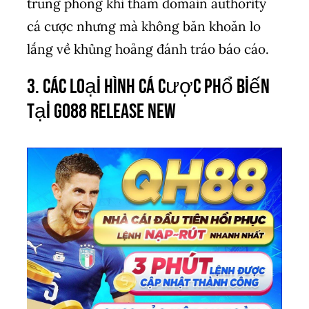
trung phong khi tham domain authority
cá cược nhưng mà không băn khoăn lo
lắng về khủng hoảng đánh tráo báo cáo.
3. Các Loại Hình Cá Cược Phổ Biến
Tại go88 release new