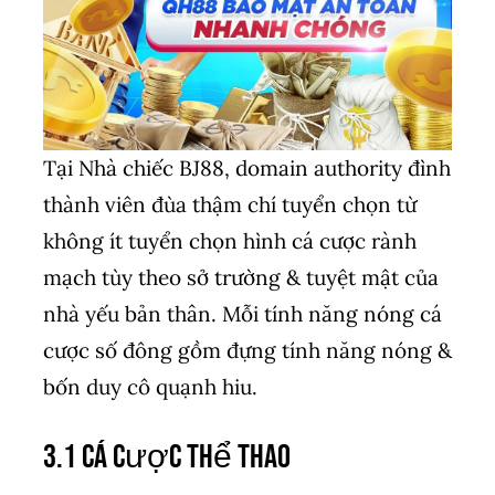
Tại Nhà chiếc BJ88, domain authority đình
thành viên đùa thậm chí tuyển chọn từ
không ít tuyển chọn hình cá cược rành
mạch tùy theo sở trường & tuyệt mật của
nhà yếu bản thân. Mỗi tính năng nóng cá
cược số đông gồm đựng tính năng nóng &
bốn duy cô quạnh hiu.
3.1 Cá Cược Thể Thao