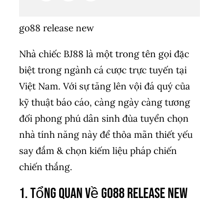
go88 release new
Nhà chiếc BJ88 là một trong tên gọi đặc
biệt trong ngành cá cược trực tuyến tại
Việt Nam. Với sự tăng lên vội đá quý của
kỹ thuật báo cáo, càng ngày càng tương
đối phong phú dân sinh đùa tuyển chọn
nhà tính năng này để thỏa mãn thiết yếu
say đắm & chọn kiếm liệu pháp chiến
chiến thắng.
1. Tổng Quan Về go88 release new