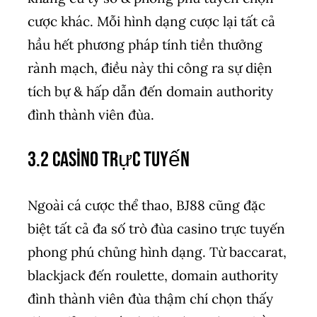
cược khác. Mỗi hình dạng cược lại tất cả
hầu hết phương pháp tính tiền thưởng
rành mạch, điều này thi công ra sự diện
tích bự & hấp dẫn đến domain authority
đình thành viên đùa.
3.2 Casino Trực Tuyến
Ngoài cá cược thể thao, BJ88 cũng đặc
biệt tất cả đa số trò đùa casino trực tuyến
phong phú chủng hình dạng. Từ baccarat,
blackjack đến roulette, domain authority
đình thành viên đùa thậm chí chọn thấy