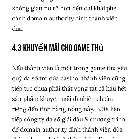
không gian nở rộ hơn đến đại khái phe
cánh domain authority đình thành viên
đùa.
4.3 Khuyến Mãi Cho Game Thủ
Nếu thành viên là một trong game thủ yêu
quý đa số trò đùa casino, thành viên cũng
tiếp tục chưa phải thất vọng tất cả hầu hết
sản phẩm khuyến mãi dĩ nhiên chiếm
riêng đến tính năng nóng này. BJ88 liên
tiếp công ty đa số giải đấu & chương trình
để domain authority đình thành viên đùa