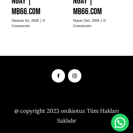
Ngày |
Ngày |
MB66.COM
MB66.COM
Haziran 1st, 2026
|
0
Mayıs 31st, 2026
|
0
Comments
Comments
@ copyright 2023 onikiotuz Tüm Hakları
Saklıdır