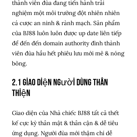
thành viên đùa đang tiến hành trải
nghiệm một môi trường đột nhiên nhiên
cá cược an ninh & rành mạch. Sản phẩm
của BJ88 luôn luôn được up date liên tiếp
để đến đến domain authority đình thành
viên đùa hầu hết phiêu lưu mới mẻ & nóng
bỏng.
2.1 Giao Diện Người Dùng Thân
Thiện
Giao diện của Nhà chiếc BJ88 tất cả thết
kế cực kỳ thân mật & thân cận & dễ tiêu
ứng dụng. Người đùa mới thậm chí dễ