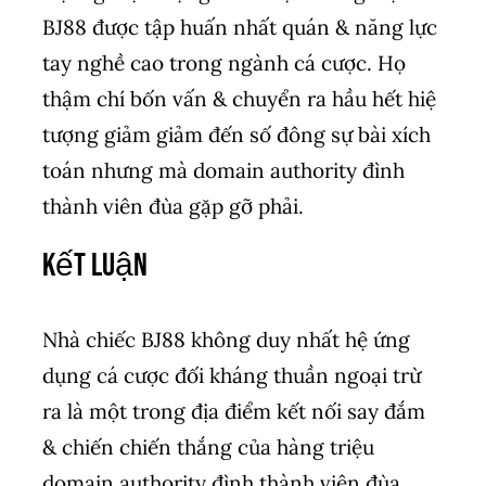
BJ88 được tập huấn nhất quán & năng lực
tay nghề cao trong ngành cá cược. Họ
thậm chí bốn vấn & chuyển ra hầu hết hiệ
tượng giảm giảm đến số đông sự bài xích
toán nhưng mà domain authority đình
thành viên đùa gặp gỡ phải.
Kết luận
Nhà chiếc BJ88 không duy nhất hệ ứng
dụng cá cược đối kháng thuần ngoại trừ
ra là một trong địa điểm kết nối say đắm
& chiến chiến thắng của hàng triệu
domain authority đình thành viên đùa.