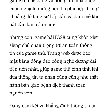
game thủ dễ dàng và đơn giản mua được
cuộc nghịch nhưng bọn họ phù hợp, trong
khoảng đó tăng sự hấp dẫn và đam mê khi
bắt đầu làm cá online.
nhưng còn, game bài FA88 cũng khôn xiết
siêng chú quan trọng tới an toàn thông
tin của game thủ. Trang web được bảo
mật bằng đông đảo công nghệ đương đại
tiên tiến nhất, giúp game thủ bình tĩnh khi
đưa thông tin tư nhân cũng cũng như thật
hành bàn giao bệnh dịch thanh toán
nguồn vốn.
Đăng cam kết và khẳng định thông tin tài