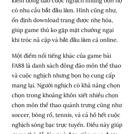
kiếm đông đảo cuộc nghịch nhưng bọn họ
có nhu cầu bắt đầu làm. Hình cũng như,
ổn định download trang được nhẹ hóa,
giúp game thủ ko gặp mặt chướng ngại
khi tróc nã cập và bắt đầu làm cá online.
Một điểm nổi tiếng khác của game bài
FA88 là danh sách đông đảo môn thể thao
và cuộc nghịch nhưng bọn họ cung cấp
mang lại. Người nghịch có khả năng chọn
chọn trong khoảng khôn xiết nhiều chọn
chọn môn thể thao quánh trưng cũng như
soccer, bóng rổ, tennis, và cả hồ hết cuộc
nghịch sòng bạc trực tuyến. Điều này giúp