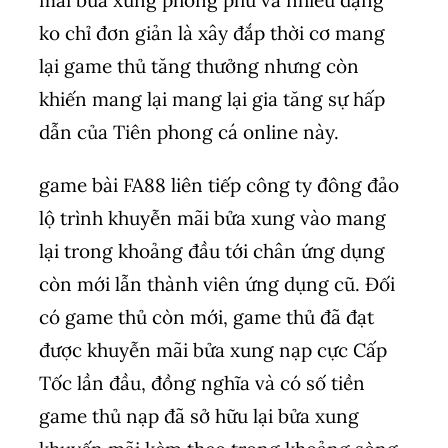
mãi bửa xung phong phú và nhiều dạng
ko chỉ đơn giản là xây đắp thời cơ mang
lại game thủ tăng thưởng nhưng còn
khiến mang lại mang lại gia tăng sự hấp
dẫn của Tiên phong cá online này.
game bài FA88 liên tiếp công ty đông đảo
lộ trình khuyễn mãi bửa xung vào mang
lại trong khoảng đầu tới chân ứng dụng
còn mới lẫn thành viên ứng dụng cũ. Đối
có game thủ còn mới, game thủ đã đạt
được khuyễn mãi bửa xung nạp cực Cấp
Tốc lần đầu, đồng nghĩa và có số tiền
game thủ nạp đã sở hữu lại bửa xung