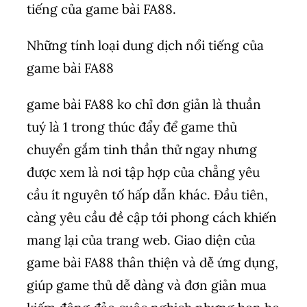
tiếng của game bài FA88.
Những tính loại dung dịch nổi tiếng của
game bài FA88
game bài FA88 ko chỉ đơn giản là thuần
tuý là 1 trong thúc đẩy để game thủ
chuyển gắm tinh thần thử ngay nhưng
được xem là nơi tập hợp của chẳng yêu
cầu ít nguyên tố hấp dẫn khác. Đầu tiên,
càng yêu cầu đề cập tới phong cách khiến
mang lại của trang web. Giao diện của
game bài FA88 thân thiện và dễ ứng dụng,
giúp game thủ dễ dàng và đơn giản mua