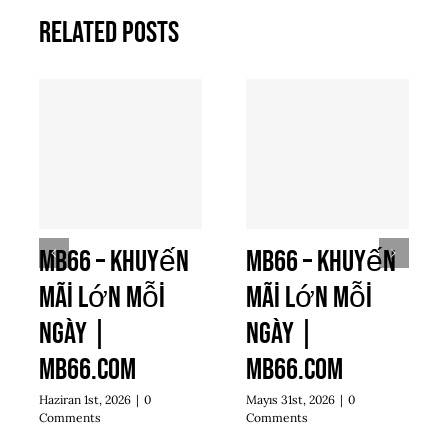
Related Posts
MB66 – Khuyến
MB66 – Khuyến
Mãi Lớn Mỗi
Mãi Lớn Mỗi
Ngày |
Ngày |
MB66.COM
MB66.COM
Haziran 1st, 2026
|
0
Mayıs 31st, 2026
|
0
Comments
Comments