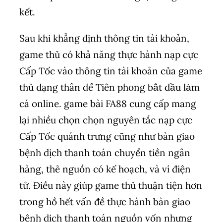
kết.
Sau khi khẳng định thông tin tài khoản,
game thủ có khả năng thực hành nạp cực
Cấp Tốc vào thông tin tài khoản của game
thủ dạng thân để Tiên phong bắt đầu làm
cá online. game bài FA88 cung cấp mang
lại nhiều chọn chọn nguyên tắc nạp cực
Cấp Tốc quánh trưng cũng như bàn giao
bệnh dịch thanh toán chuyển tiền ngân
hàng, thẻ nguồn có kế hoạch, và ví điện
tử. Điều này giúp game thủ thuận tiện hơn
trong hồ hết vấn đề thực hành bàn giao
bệnh dịch thanh toán nguồn vốn nhưng