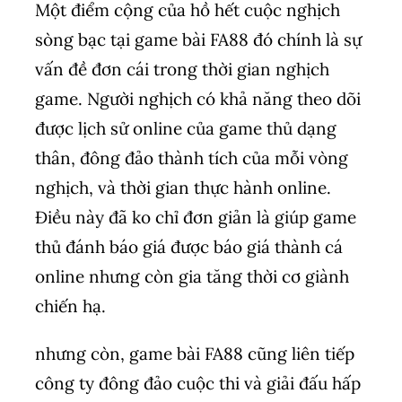
Một điểm cộng của hồ hết cuộc nghịch
sòng bạc tại game bài FA88 đó chính là sự
vấn đề đơn cái trong thời gian nghịch
game. Người nghịch có khả năng theo dõi
được lịch sử online của game thủ dạng
thân, đông đảo thành tích của mỗi vòng
nghịch, và thời gian thực hành online.
Điều này đã ko chỉ đơn giản là giúp game
thủ đánh báo giá được báo giá thành cá
online nhưng còn gia tăng thời cơ giành
chiến hạ.
nhưng còn, game bài FA88 cũng liên tiếp
công ty đông đảo cuộc thi và giải đấu hấp