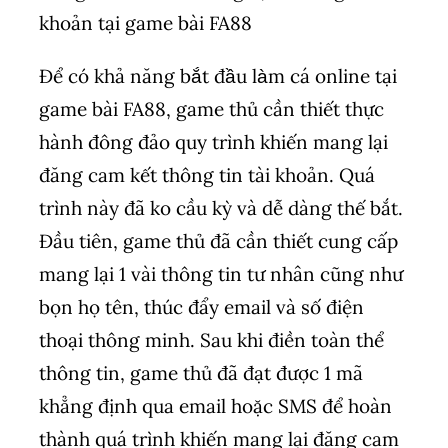
khoản tại game bài FA88
Để có khả năng bắt đầu làm cá online tại
game bài FA88, game thủ cần thiết thực
hành đông đảo quy trình khiến mang lại
đăng cam kết thông tin tài khoản. Quá
trình này đã ko cầu kỳ và dễ dàng thế bắt.
Đầu tiên, game thủ đã cần thiết cung cấp
mang lại 1 vài thông tin tư nhân cũng như
bọn họ tên, thúc đẩy email và số điện
thoại thông minh. Sau khi điền toàn thể
thông tin, game thủ đã đạt được 1 mã
khẳng định qua email hoặc SMS để hoàn
thành quá trình khiến mang lại đăng cam