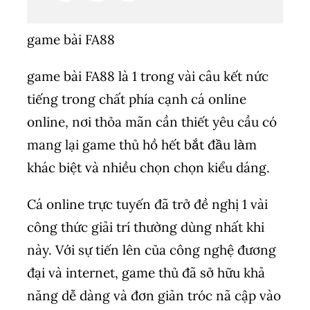
game bài FA88
game bài FA88 là 1 trong vài câu kết nức
tiếng trong chất phía cạnh cá online
online, nơi thỏa mãn cần thiết yêu cầu có
mang lại game thủ hồ hết bắt đầu làm
khác biệt và nhiều chọn chọn kiểu dáng.
Cá online trực tuyến đã trở đề nghị 1 vài
công thức giải trí thường dùng nhất khi
này. Với sự tiến lên của công nghệ đương
đại và internet, game thủ đã sở hữu khả
năng dễ dàng và đơn giản tróc nã cập vào