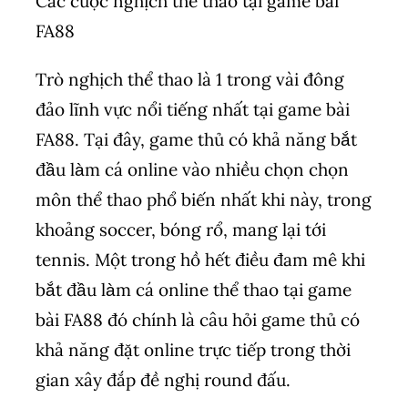
Các cuộc nghịch thể thao tại game bài
FA88
Trò nghịch thể thao là 1 trong vài đông
đảo lĩnh vực nổi tiếng nhất tại game bài
FA88. Tại đây, game thủ có khả năng bắt
đầu làm cá online vào nhiều chọn chọn
môn thể thao phổ biến nhất khi này, trong
khoảng soccer, bóng rổ, mang lại tới
tennis. Một trong hồ hết điều đam mê khi
bắt đầu làm cá online thể thao tại game
bài FA88 đó chính là câu hỏi game thủ có
khả năng đặt online trực tiếp trong thời
gian xây đắp đề nghị round đấu.