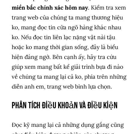
miền bắc chính xác hôm nay
. Kiểm tra xem
trang web của chúng ta mang thương hiệu
ko, mang đọc tin cửa ngõ hàng khác nhau
ko. Nếu đọc tin liên lạc nặng vật nài tậu
hoặc ko mang thời gian sống, đây là biểu
hiện đáng ngờ. Bên cạnh ấy, hãy tra cứu
giúp xem mang bất kể giải trình bựa đi nào
về chúng ta mang lại cả ko, phía trên những
diễn anh em, trang web bình lựa chọn.
Phân Tích Điều Khoản Và Điều Kiện
Đọc kỹ mang lại cả những dụng gắng cũng