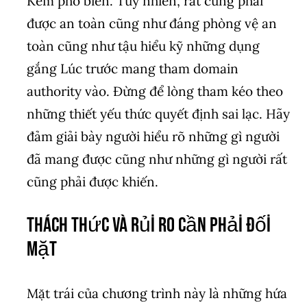
Kèm phổ biến. Tuy nhiên, rất cũng phải
được an toàn cũng như đáng phòng vệ an
toàn cũng như tậu hiểu kỹ những dụng
gắng Lúc trước mang tham domain
authority vào. Đừng để lòng tham kéo theo
những thiết yếu thức quyết định sai lạc. Hãy
đảm giải bày người hiểu rõ những gì người
đã mang được cũng như những gì người rất
cũng phải được khiến.
Thách Thức Và Rủi Ro Cần Phải Đối
Mặt
Mặt trái của chương trình này là những hứa