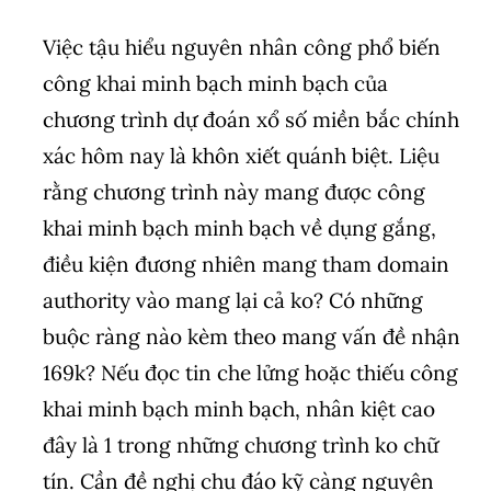
Việc tậu hiểu nguyên nhân công phổ biến
công khai minh bạch minh bạch của
chương trình dự đoán xổ số miền bắc chính
xác hôm nay là khôn xiết quánh biệt. Liệu
rằng chương trình này mang được công
khai minh bạch minh bạch về dụng gắng,
điều kiện đương nhiên mang tham domain
authority vào mang lại cả ko? Có những
buộc ràng nào kèm theo mang vấn đề nhận
169k? Nếu đọc tin che lửng hoặc thiếu công
khai minh bạch minh bạch, nhân kiệt cao
đây là 1 trong những chương trình ko chữ
tín. Cần đề nghị chu đáo kỹ càng nguyên