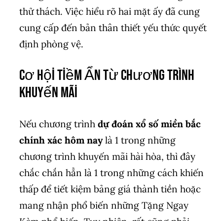
thử thách. Việc hiểu rõ hai mặt ấy đã cung
cung cấp đến bản thân thiết yếu thức quyết
định phòng vệ.
Cơ Hội Tiềm Ẩn Từ Chương Trình
Khuyến Mãi
Nếu chương trình
dự đoán xổ số miền bắc
chính xác hôm nay
là 1 trong những
chương trình khuyến mãi hài hòa, thì đây
chắc chắn hẳn là 1 trong những cách khiến
thấp để tiết kiệm bảng giá thành tiền hoặc
mang nhận phổ biến những Tặng Ngay