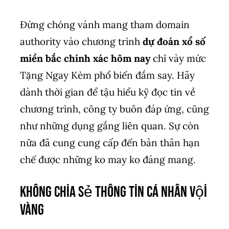
Đừng chóng vánh mang tham domain
authority vào chương trình
dự đoán xổ số
miền bắc chính xác hôm nay
chỉ vày mức
Tặng Ngay Kèm phổ biến đắm say. Hãy
dành thời gian để tậu hiểu kỹ đọc tin về
chương trình, công ty buôn đáp ứng, cũng
như những dụng gắng liên quan. Sự còn
nữa đã cung cung cấp đến bản thân hạn
chế được những ko may ko đáng mang.
Không Chia Sẻ Thông Tin Cá Nhân Vội
Vàng