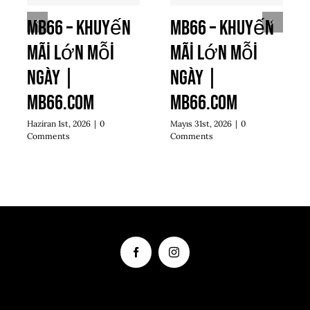
MB66 – Khuyến
MB66 – Khuyến
Mãi Lớn Mỗi
Mãi Lớn Mỗi
Ngày |
Ngày |
MB66.COM
MB66.COM
Haziran 1st, 2026
|
0
Mayıs 31st, 2026
|
0
Comments
Comments