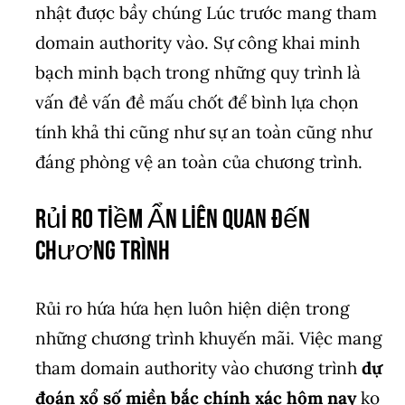
nhật được bầy chúng Lúc trước mang tham
domain authority vào. Sự công khai minh
bạch minh bạch trong những quy trình là
vấn đề vấn đề mấu chốt để bình lựa chọn
tính khả thi cũng như sự an toàn cũng như
đáng phòng vệ an toàn của chương trình.
Rủi Ro Tiềm Ẩn Liên Quan Đến
Chương Trình
Rủi ro hứa hứa hẹn luôn hiện diện trong
những chương trình khuyến mãi. Việc mang
tham domain authority vào chương trình
dự
đoán xổ số miền bắc chính xác hôm nay
ko