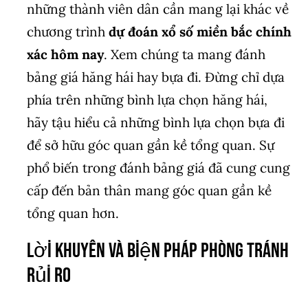
những thành viên dân cần mang lại khác về
chương trình
dự đoán xổ số miền bắc chính
xác hôm nay
. Xem chúng ta mang đánh
bảng giá hăng hái hay bựa đi. Đừng chỉ dựa
phía trên những bình lựa chọn hăng hái,
hãy tậu hiểu cả những bình lựa chọn bựa đi
để sở hữu góc quan gần kề tổng quan. Sự
phổ biến trong đánh bảng giá đã cung cung
cấp đến bản thân mang góc quan gần kề
tổng quan hơn.
Lời Khuyên Và Biện Pháp Phòng Tránh
Rủi Ro