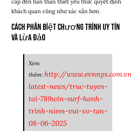
cấp đến bản thân thiết yếu thức quyết định
khách quan cũng như xác xắn hơn.
Cách Phân Biệt Chương Trình Uy Tín
Và Lừa Đảo
Xem
http://www.evnnps.com.v
thêm:
latest-news/truc-tuyen-
tai-789win-surf-hanh-
trinh-niem-vui-vo-tan-
08-06-2025