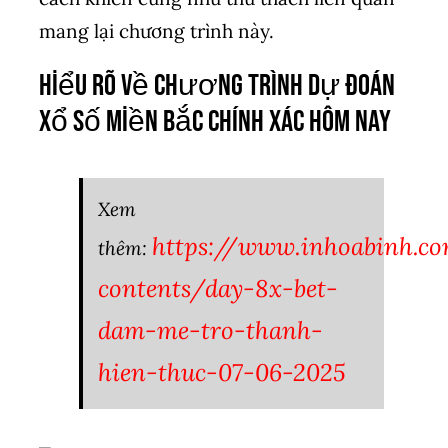
mang lại chương trình này.
Hiểu Rõ Về Chương Trình dự đoán
xổ số miền bắc chính xác hôm nay
Xem
https://www.inhoabinh.c
thêm:
contents/day-8x-bet-
dam-me-tro-thanh-
hien-thuc-07-06-2025