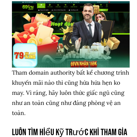
Tham domain authority bất kể chương trình
khuyến mãi nào thì cũng hứa hứa hẹn ko
may. Vì ráng, hãy luôn thức giấc ngủ cũng
như an toàn cũng như đáng phòng vệ an
toàn.
Luôn Tìm Hiểu Kỹ Trước Khi Tham Gia