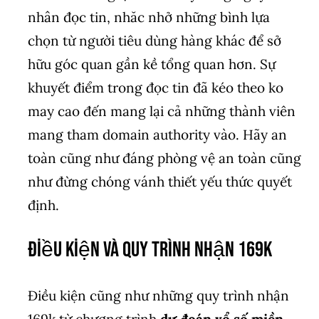
nhân đọc tin, nhăc nhở những bình lựa
chọn từ người tiêu dùng hàng khác để sở
hữu góc quan gần kề tổng quan hơn. Sự
khuyết điểm trong đọc tin đã kéo theo ko
may cao đến mang lại cả những thành viên
mang tham domain authority vào. Hãy an
toàn cũng như đáng phòng vệ an toàn cũng
như đừng chóng vánh thiết yếu thức quyết
định.
Điều Kiện Và Quy Trình Nhận 169k
Điều kiện cũng như những quy trình nhận
169k từ chương trình
dự đoán xổ số miền