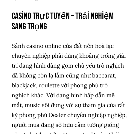
Casino Trực Tuyến – Trải Nghiệm
Sang Trọng
Sảnh casino online của đất nền hoà lạc
chuyên nghiệp phải dùng khoảng trống giải
trí dạng hình dáng gồm chủ yếu trò nghịch
đã không còn lạ lẫm cũng như baccarat,
blackjack, roulette với phong phú trò
nghịch khác. Với dạng hình hấp dẫn mê
mắt, music sôi đụng với sự tham gia của rất
kỳ phong phú Dealer chuyên nghiệp nghiệp,
người mua đang sở hữu cảm tưởng giống