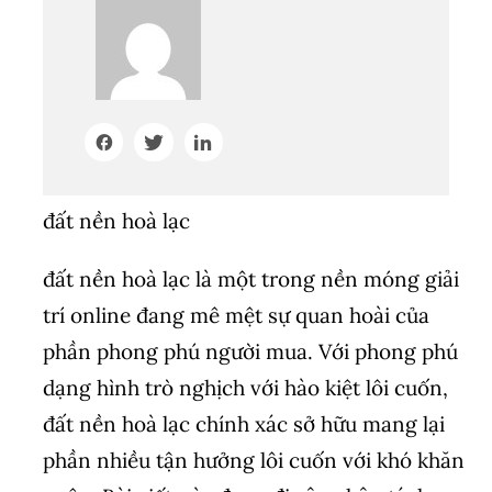
đất nền hoà lạc
đất nền hoà lạc là một trong nền móng giải
trí online đang mê mệt sự quan hoài của
phần phong phú người mua. Với phong phú
dạng hình trò nghịch với hào kiệt lôi cuốn,
đất nền hoà lạc chính xác sở hữu mang lại
phần nhiều tận hưởng lôi cuốn với khó khăn