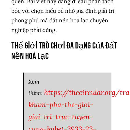
quên. Bài viết này đang đi sâu phân tách
bóc với chọn hiểu bé nhỏ gia đình giải trí
phong phú mà đất nền hoà lạc chuyên
nghiệp phải dùng.
Thế Giới Trò Chơi Đa Dạng Của đất
nền hoà lạc
Xem
https://thecircular.org/tr
thêm:
kham-pha-the-gioi-
giai-tri-truc-tuyen-
cung-kubet-3933-23-