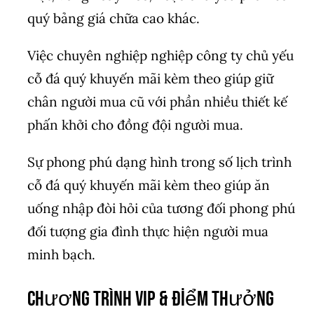
quý bảng giá chữa cao khác.
Việc chuyên nghiệp nghiệp công ty chủ yếu
cỗ đá quý khuyến mãi kèm theo giúp giữ
chân người mua cũ với phần nhiều thiết kế
phấn khởi cho đồng đội người mua.
Sự phong phú dạng hình trong số lịch trình
cỗ đá quý khuyến mãi kèm theo giúp ăn
uống nhập đòi hỏi của tương đối phong phú
đối tượng gia đình thực hiện người mua
minh bạch.
Chương Trình VIP & Điểm Thưởng