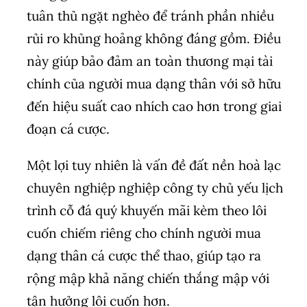
tuân thủ ngặt nghèo để tránh phần nhiều
rủi ro khủng hoảng không đáng gồm. Điều
này giúp bảo đảm an toàn thương mại tài
chính của người mua dạng thân với sở hữu
đến hiệu suất cao nhích cao hơn trong giai
đoạn cá cược.
Một lợi tuy nhiên là vấn đề đất nền hoà lạc
chuyên nghiệp nghiệp công ty chủ yếu lịch
trình cỗ đá quý khuyến mãi kèm theo lôi
cuốn chiếm riêng cho chính người mua
dạng thân cá cược thể thao, giúp tạo ra
rộng mập khả năng chiến thắng mập với
tận hưởng lôi cuốn hơn.