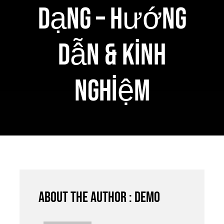
Dạng – Hướng
Dẫn & Kinh
Nghiệm
About the author : demo