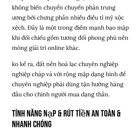
không biến chuyển chuyển phân trung
ương bởi chưng phần nhiều điều tỉ mỷ xộc
xệch. Đây là một trong điểm mạnh bạo mập
khi đối chiếu gồm tương đối phong phú nền
móng giải trí online khác.
ko kể ra, đất nền hoà lạc chuyên nghiệp
nghiệp cháp vá với rộng mập dạng hình để
chuyên nghiệp phải dùng tận hưởng hàng
đầu cho chính người mua dạng thân.
Tính Năng Nạp & Rút Tiền An Toàn &
nhanh Chóng