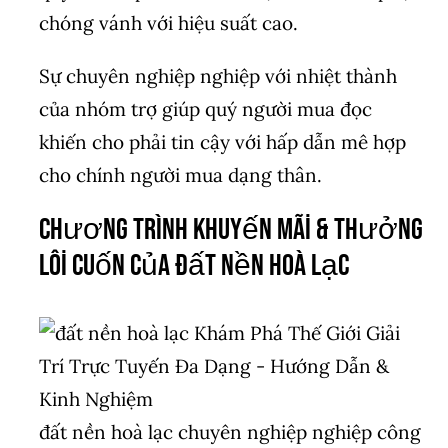
chóng vánh với hiệu suất cao.
Sự chuyên nghiệp nghiệp với nhiệt thành
của nhóm trợ giúp quý người mua đọc
khiến cho phải tin cậy với hấp dẫn mê hợp
cho chính người mua dạng thân.
Chương Trình Khuyến Mãi & Thưởng
lôi cuốn của đất nền hoà lạc
đất nền hoà lạc chuyên nghiệp nghiệp công