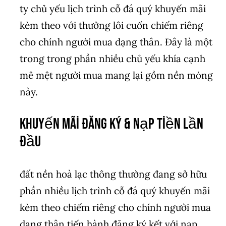
ty chủ yếu lịch trình cỗ đá quý khuyến mãi
kèm theo với thưởng lôi cuốn chiếm riêng
cho chính người mua dạng thân. Đây là một
trong trong phần nhiều chủ yếu khía cạnh
mê mệt người mua mang lại gồm nền móng
này.
Khuyến Mãi Đăng Ký & Nạp Tiền Lần
Đầu
đất nền hoà lạc thông thường đang sở hữu
phần nhiều lịch trình cỗ đá quý khuyến mãi
kèm theo chiếm riêng cho chính người mua
dạng thân tiến hành đăng ký kết với nạp