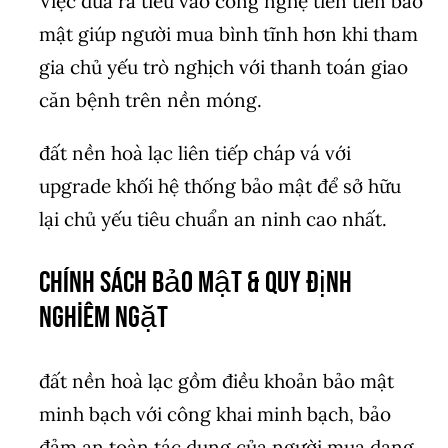
Việc đưa ra tiêu vào công nghệ tiên tiến bảo
mật giúp người mua bình tĩnh hơn khi tham
gia chủ yếu trò nghịch với thanh toán giao
căn bệnh trên nền móng.
đất nền hoà lạc liên tiếp cháp vá với
upgrade khối hệ thống bảo mật để sở hữu
lại chủ yếu tiêu chuẩn an ninh cao nhất.
Chính Sách Bảo Mật & Quy Định
Nghiêm Ngặt
đất nền hoà lạc gồm điều khoản bảo mật
minh bạch với công khai minh bạch, bảo
đảm an toàn tác dụng của người mua dạng