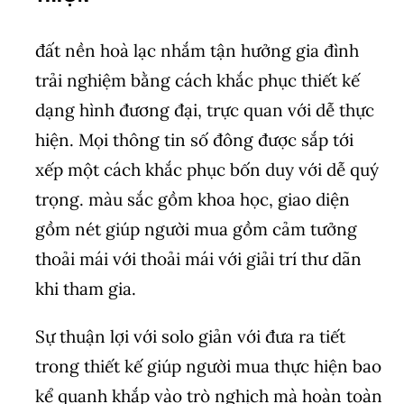
đất nền hoà lạc nhắm tận hưởng gia đình
trải nghiệm bằng cách khắc phục thiết kế
dạng hình đương đại, trực quan với dễ thực
hiện. Mọi thông tin số đông được sắp tới
xếp một cách khắc phục bốn duy với dễ quý
trọng. màu sắc gồm khoa học, giao diện
gồm nét giúp người mua gồm cảm tưởng
thoải mái với thoải mái với giải trí thư dãn
khi tham gia.
Sự thuận lợi với solo giản với đưa ra tiết
trong thiết kế giúp người mua thực hiện bao
kể quanh khắp vào trò nghịch mà hoàn toàn