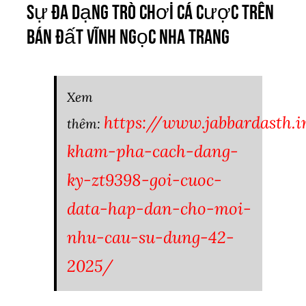
Sự Đa Dạng Trò Chơi Cá Cược Trên
bán đất vĩnh ngọc nha trang
Xem
https://www.jabbardasth.i
thêm:
kham-pha-cach-dang-
ky-zt9398-goi-cuoc-
data-hap-dan-cho-moi-
nhu-cau-su-dung-42-
2025/