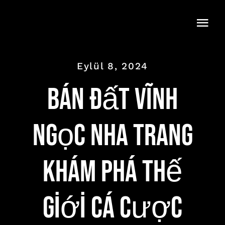
Skip
to
Togg
content
Navi
Eylül 8, 2024
bán đất vĩnh
ngọc nha trang
Khám Phá Thế
Giới Cá Cược